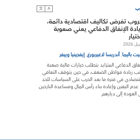
رب
文
A
روب تفرض تكاليف اقتصادية دائمة،
ادة الإنفاق الدفاعي يعني صعوبة
ختيار
يت باليما
,
أندريسا لاغيربورغ
,
إيفجينيا وييفر
نفاق الدفاعي المتزايد يتطلب خيارات مالية صعبة
نب زيادة مواطن الضعف، في حين يتوقف التعافي
قتصادي في فترة ما بعد الحرب على السياسات للحد
عدم اليقين وإعادة بناء رأس المال ومساعدة النازحين
 العودة إلى ديارهم