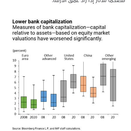
مضخِّما للآثار إذا زاد عمق الأزمة.