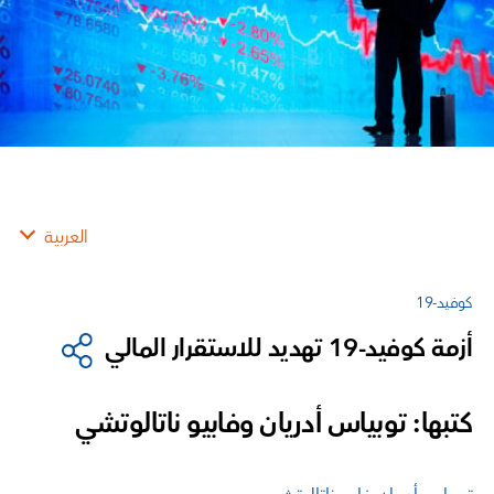
العربية
كوفيد-19
أزمة كوفيد-19 تهديد للاستقرار المالي
كتبها: توبياس أدريان وفابيو ناتالوتشي