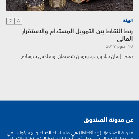
البيئة
文
A
ربط النقاط بين التمويل المستدام والاستقرار
المالي
10 أكتوبر 2019
بقلم: إيفان باباجورجيو، ويوخن شميتمان، وفيلكس سونثايم
عن مدونة الصندوق
مدونة الصندوق (IMFBlog) هي منبر لآراء الخبراء والمسؤولين في
صندوق النقد الدولي حول أهم قضايا الساعة المتعلقة بالاقتصاد