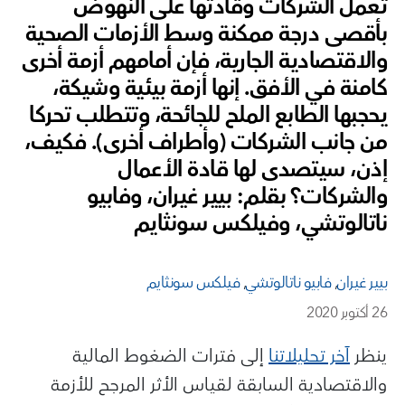
تعمل الشركات وقادتها على النهوض
بأقصى درجة ممكنة وسط الأزمات الصحية
والاقتصادية الجارية، فإن أمامهم أزمة أخرى
كامنة في الأفق. إنها أزمة بيئية وشيكة،
يحجبها الطابع الملح للجائحة، وتتطلب تحركا
من جانب الشركات (وأطراف أخرى). فكيف،
إذن، سيتصدى لها قادة الأعمال
والشركات؟ بقلم: بيير غيران، وفابيو
ناتالوتشي، وفيلكس سونثايم
بيير غيران
,
فابيو ناتالوتشي
,
فيلكس سونثايم
26 أكتوبر 2020
ينظر
آخر تحليلاتنا
إلى فترات الضغوط المالية
والاقتصادية السابقة لقياس الأثر المرجح للأزمة