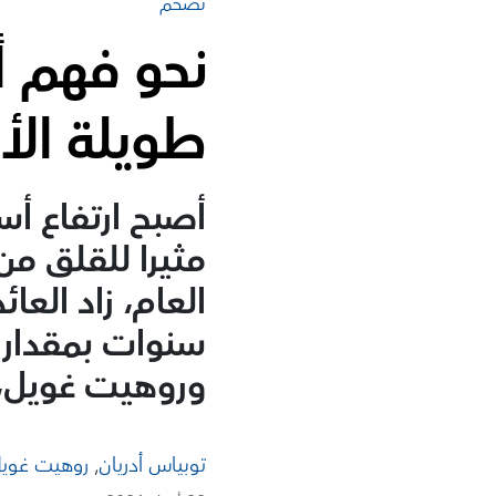
تضخم
نحو فهم أ
طويلة الأ
أصبح ارتفاع أسع
مثيرا للقلق من
العام، زاد العا
وروهيت غويل، و
توبياس أدريان
,
روهيت غوي