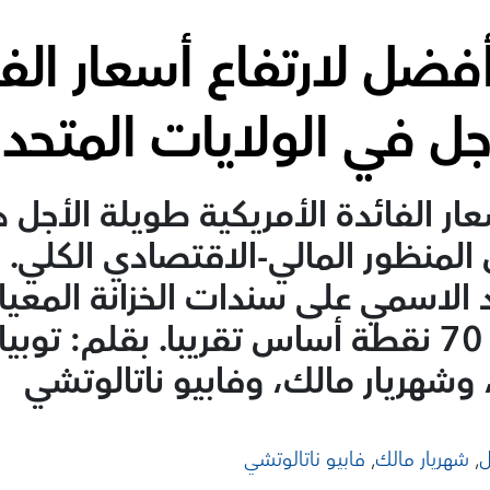
فضل لارتفاع أسعار الفا
جل في الولايات المتحد
ار الفائدة الأمريكية طويلة الأجل ه
 المنظور المالي-الاقتصادي الكلي. ف
ئد الاسمي على سندات الخزانة المعيار
سنوات بمقدار 70 نقطة أساس تقريبا. بقلم: ت
شهريار مالك، وفابيو ناتالوتشي
ل
,
شهريار مالك
,
فابيو ناتالوتشي