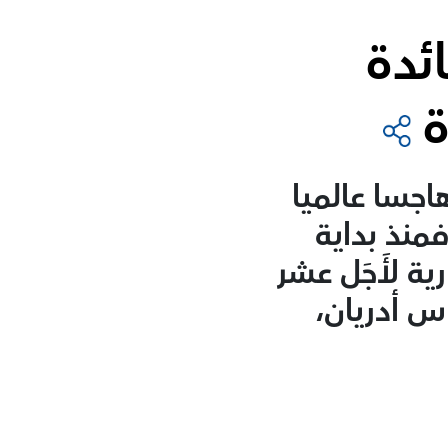
ئدة
ة
اجسا عالميا
منذ بداية
ية لأَجَل عشر
وبياس أدريان،