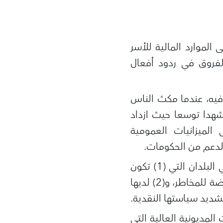
 الموارد المالية للأسر
الفروق في ردود أفعال
فيه، عندما مكث الناس
 شهدا توسعا حيث ازداد
 الميزانيات العمومية
لدعم من الحكومات.
ويبين تحليلنا أن العبء على النمو فيما بعد الجائحة من الممكن أن يصبح أكبر في البلدان التي (1) تكون
مديونيتها متركزة بشكل أكبر بين الأسر التي تواجه ضغوطا مالية والشركات المعرضة للمخاطر، و(2) لديها
لمديونية العالية التي