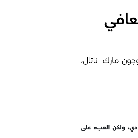
تعافي
ون-مارك ناتال،
ادي، ولكن العبء على