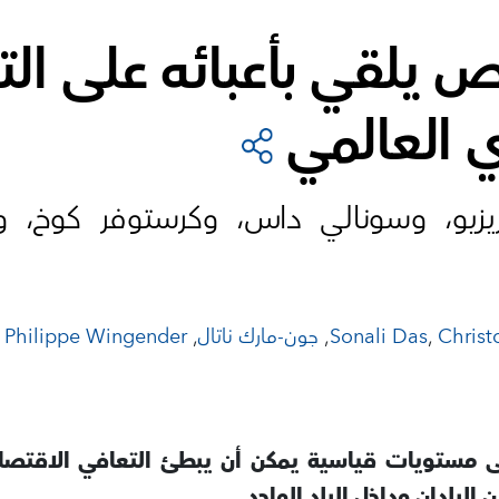
اص يلقي بأعبائه على ال
 العالمي
ريزيو، وسونالي داس، وكرستوفر كوخ، وج
Christ
,
Sonali Das
,
جون-مارك ناتال
,
Philippe Wingender
لى مستويات قياسية يمكن أن يبطئ التعافي الاقتص
البلدان وداخل البلد الواحد.