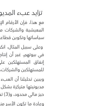
تزايد عبء المديو
مع هذا، فإن الأرقام الإ
المعيشية والشركات من 
سياساتها وتكوين قطاعا
وعلى سبيل المثال، انك
في بيوتهم، غير أن إنتا
إنفاق المستهلكين على 
للمستهلكين والشركات، 
حيز مالي محدود، و(3) تفتقر نظم الإعسار فيها إلى الكفاءة، و(4) يتعين التعجيل بتشديد سياستها النقدية.
وعادة ما تكون الأسر من