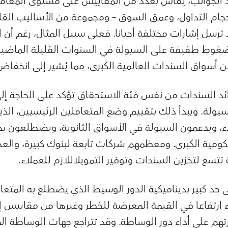
الجوانب، يُقاس بعدد من المقاييس على مستوى المعاملا
حجام التداول، وعمق السوق – ومجموعة من الأساليب القائ
ترسل إشارات مختلفة أحيانا. فعلى سبيل المثال، رغم أن ا
 ضغوط طفيفة على السيولة في السنوات القليلة الماضية، 
ن أسواق السندات العالمية الكبرى، مما يُشير إلى انخفاض
ائد السندات من نفس فئة الاستحقاق تؤكد على الحاجة إ
لسيولة
.
ويبدأ ذلك بتقييم وضع المتعاملين الرئيسيين، الذ
لاء، ويدعمون السيولة في الأسواق الثانوية، ويضطلعون ب
ومية الكبرى. ومعظمهم شركات تابعة لبنوك كبيرة، والعد
تسع لتخزين السندات وتوفير التمويلاللازم للعملاء
.
ى حد كبير بديناميكية الدور الوسيط الذي يضطلع به المتع
ء ارتفاعا في القيمة المعرضة للخطر وغيرها من مقاييس إد
م على أداء دور الوساطة. وقد تتراجع جهات الوساطة ال