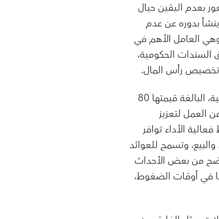
ور بعدم اليقين حيال
نشأ بدوره عن عدم
 وهي العامل الأهم في
السندات الحكومية،
 تخصيص رأس المال.
وقد أحرز صناع السياسات حول العالم تقدما كبيرا في دعم سوق السندات الحكومية، البالغة قيمتها 80
من العمل لتعزيز
الية الأداء توافر
والبيع، وتسمح للعوائد
ضح من بعض الأحداث
عا في أوقات الضغوط،