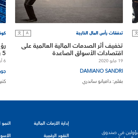
تدفقات رأس المال الخارجة
كوفي
文
A
تخفيف أثر الصدمات المالية العالمية على
رؤي
اقتصادات الأسواق الصاعدة
5 رسوم بيانية
19 مايو 2020
6 أبريل 2020
DAMIANO SANDRI
جون
بقلم: داميانو ساندري
كتب
إدارة الأزمات المالية
النمو 
لخبراء والمسؤولين في صندوق
النقود الرقمية
الأسوا