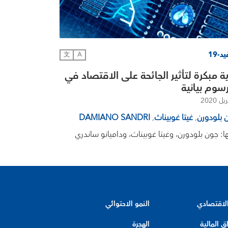
د-19
文
A
ة مبكرة لتأثير الجائحة على الاقتصاد في
 بلودورن
,
غيتا غوبيناث
,
DAMIANO SANDRI
ها: جون بلودورن، وغيتا غوبيناث، وداميانو ساندري
الاقتصادي
النمو الاحتوائي
ق المالية
الهجرة