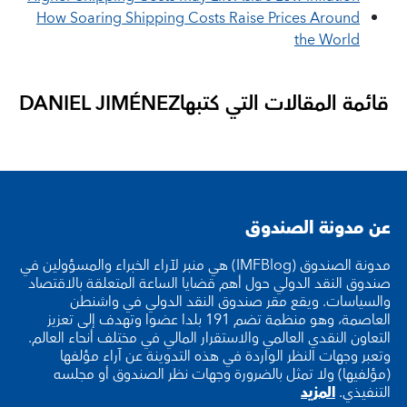
How Soaring Shipping Costs Raise Prices Around
the World
قائمة المقالات التي كتبها
DANIEL JIMÉNEZ
عن مدونة الصندوق
مدونة الصندوق (IMFBlog) هي منبر لآراء الخبراء والمسؤولين في
صندوق النقد الدولي حول أهم قضايا الساعة المتعلقة بالاقتصاد
والسياسات. ويقع مقر صندوق النقد الدولي في واشنطن
العاصمة، وهو منظمة تضم 191 بلدا عضوا وتهدف إلى تعزيز
التعاون النقدي العالمي والاستقرار المالي في مختلف أنحاء العالم.
وتعبر وجهات النظر الواردة في هذه التدوينة عن آراء مؤلفها
(مؤلفيها) ولا تمثل بالضرورة وجهات نظر الصندوق أو مجلسه
التنفيذي.
المزيد