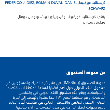
,
,
,
كريستالينا غورغييفا
DANIEL
ROMAIN DUVAL
FEDERICO J. DÍEZ
SCHWARZ
بقلم: كريستالينا غورغييفا، وفيديريكو دييث، ورومان دوفال،
ودانييل شوارتز
عن مدونة الصندوق
مدونة الصندوق (IMFBlog) هي منبر لآراء الخبراء والمسؤولين في
صندوق النقد الدولي حول أهم قضايا الساعة المتعلقة بالاقتصاد
والسياسات. ويقع مقر صندوق النقد الدولي في واشنطن
العاصمة، وهو منظمة تضم 191 بلدا عضوا وتهدف إلى تعزيز
التعاون النقدي العالمي والاستقرار المالي في مختلف أنحاء العالم.
وتعبر وجهات النظر الواردة في هذه التدوينة عن آراء مؤلفها