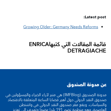
Latest post:
Growing Older: Germany Needs Reforms
قائمة المقالات التي كتبها
ENRICA
DETRAGIACHE
عن مدونة الصندوق
مدونة الصندوق (IMFBlog) هي منبر لآراء الخبراء والمسؤولين في
صندوق النقد الدولي حول أهم قضايا الساعة المتعلقة بالاقتصاد
والسياسات. ويقع مقر صندوق النقد الدولي في واشنطن
العاصمة، وهو منظمة تضم 191 بلدا عضوا وتهدف إلى تعزيز