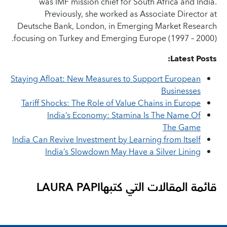
was IMF mission chief for South Africa and India.
Previously, she worked as Associate Director at
Deutsche Bank, London, in Emerging Market Research
focusing on Turkey and Emerging Europe (1997 – 2000).
Latest Posts:
Staying Afloat: New Measures to Support European
Businesses
T
ariff
Shocks
:
The Role of
Value
Chains
in
Europe
India’s Economy: Stamina Is The Name Of
The Game
India Can Revive Investment by Learning from Itself
India’s Slowdown May Have a Silver Lining
قائمة المقالات التي كتبها
LAURA PAPI