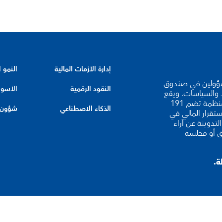
إدارة الأزمات المالية
النمو 
لخبراء والمسؤولين في صندوق
النقود الرقمية
الأسوا
د والسياسات. ويقع
مقر صندوق النقد الدولي في واشنطن العاصمة، وهو منظمة تضم 191
الذكاء الاصطناعي
شؤون ا
ستقرار المالي في
لتدوينة عن آراء
ق أو مجلسه