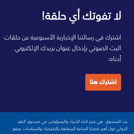
صفحة الصندوق الرئيسية
لا تفوتك أي حلقة!
اشترك في رسالتنا الإخبارية الأسبوعية عن حلقات
البث الصوتي بإدخال عنوان بريدك الإلكتروني
أدناه:
اشترك هنا
بث الصندوق هي منبر لآراء الخبراء والمسؤولين في صندوق النقد
الدولي حول أهم قضايا الساعة المتعلقة بالاقتصاد والسياسات. ويقع