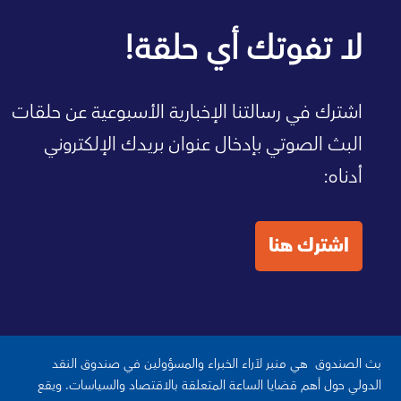
صفحة الصندوق الرئيسية
لا تفوتك أي حلقة!
اشترك في رسالتنا الإخبارية الأسبوعية عن حلقات
البث الصوتي بإدخال عنوان بريدك الإلكتروني
أدناه:
اشترك هنا
بث الصندوق هي منبر لآراء الخبراء والمسؤولين في صندوق النقد
الدولي حول أهم قضايا الساعة المتعلقة بالاقتصاد والسياسات. ويقع