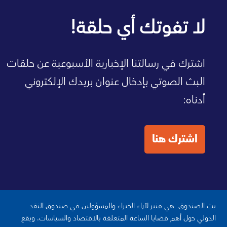
صفحة الصندوق الرئيسية
لا تفوتك أي حلقة!
اشترك في رسالتنا الإخبارية الأسبوعية عن حلقات
البث الصوتي بإدخال عنوان بريدك الإلكتروني
أدناه:
اشترك هنا
بث الصندوق هي منبر لآراء الخبراء والمسؤولين في صندوق النقد
الدولي حول أهم قضايا الساعة المتعلقة بالاقتصاد والسياسات. ويقع