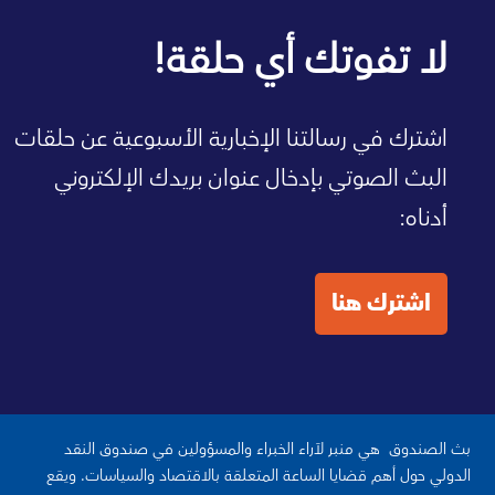
صفحة الصندوق الرئيسية
لا تفوتك أي حلقة!
اشترك في رسالتنا الإخبارية الأسبوعية عن حلقات
البث الصوتي بإدخال عنوان بريدك الإلكتروني
أدناه:
اشترك هنا
بث الصندوق هي منبر لآراء الخبراء والمسؤولين في صندوق النقد
الدولي حول أهم قضايا الساعة المتعلقة بالاقتصاد والسياسات. ويقع