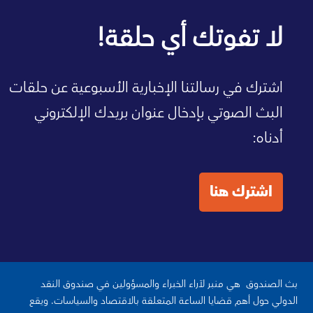
صفحة الصندوق الرئيسية
لا تفوتك أي حلقة!
اشترك في رسالتنا الإخبارية الأسبوعية عن حلقات
البث الصوتي بإدخال عنوان بريدك الإلكتروني
أدناه:
اشترك هنا
بث الصندوق هي منبر لآراء الخبراء والمسؤولين في صندوق النقد
الدولي حول أهم قضايا الساعة المتعلقة بالاقتصاد والسياسات. ويقع