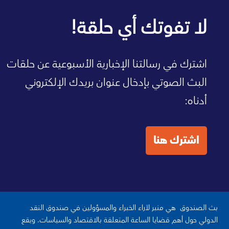
صفحة الصندوق الرئيسية
لا تفوتك أي حلقة!
اشترك في رسالتنا الإخبارية الأسبوعية عن حلقات
البث الصوتي بإدخال عنوان بريدك الإلكتروني
أدناه:
اشترك هنا
بث الصندوق هي منبر لآراء الخبراء والمسؤولين في صندوق النقد
الدولي حول أهم قضايا الساعة المتعلقة بالاقتصاد والسياسات. ويقع