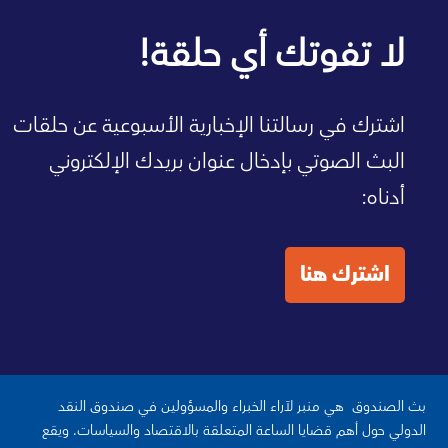
صفحة الصندوق الرئيسية
لا تفوتك أي حلقة!
اشترك في رسالتنا الإخبارية الأسبوعية عن حلقات
البث الصوتي بإدخال عنوان بريدك الإلكتروني
أدناه:
اشترك هنا
بث الصندوق هي منبر لآراء الخبراء والمسؤولين في صندوق النقد
الدولي حول أهم قضايا الساعة المتعلقة بالاقتصاد والسياسات. ويقع