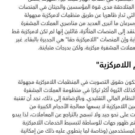
المتلاحقة مدى قوة المؤسسين والحيتان في المنصات
التي تدار ظاهريا عن طريق منظمات لامركزية مجهولة
وسرعان ما انبرى العديد من مناصري العملات المشفرة
نقد إلى المنصات المتأثرة، قائلين إنها لم تكن لامركزية قط
ية وإن المنصات "اللامركزية حقا" هي الجديرة بالبقاء. غير
ملات المشفرة مركزية، ولكن بدرجات متباينة.
اللامركزية"
 تكون حقوق التصويت في المنظمات اللامركزية مجهولة
كذلك الثروة أكثر تركزا في منظومة العملات المشفرة
النظام المالي التقليدي. وبالإضافة إلى ذلك، نجد أن تقنية
ن اللامركزية لا يسعها معالجة الأحجام الكبيرة من
ت على نحو جيد ولا تسمح بالتراجع عن المعاملات، لذا يبدو
م ظهور جهات للوساطة لتبسيط الخدمات اللامركزية
 للمستخدمين (وخاصة لما ينطوي عليه ذلك من إمكانية