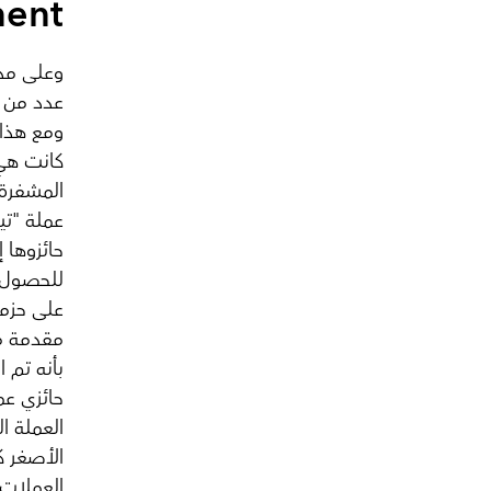
t...
عدد من ك
ومع هذا 
كانت هي 
المشفرة 
حائزوها 
للحصول ع
على حزمة
مقدمة من
بأنه تم 
حائزي عمل
العملة ا
الأصغر ك
العملات 