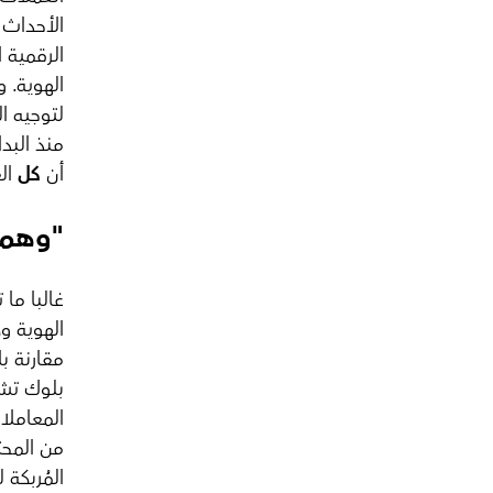
الأحداث 
الرقمية 
الهوية. 
لتوجيه ال
منذ البدا
أن
كل
الع
"وهم 
غالبا ما
الهوية و
مقارنة ب
بلوك تشي
المعاملا
من المحت
المُربكة