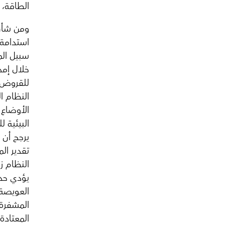
الطاقة، 
ومن شأن 
استدامة،
سبيل الم
خلال إمد
للقروض؛ 
النظام ا
الأوضاع 
البيئية 
يرجح أن 
تقدير الم
النظام ز
يؤدي حد
العويصة 
المشفرة 
المعتادة 