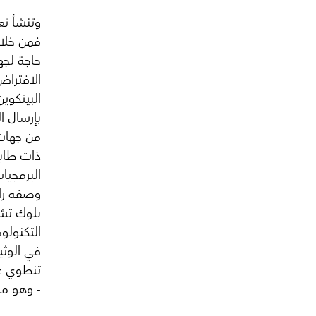
وتنشأ تع
فمن خلال
حاجة لجه
الافتراض
البيتكوي
بإرسال ا
من جهات 
ذات طاب
البرمجيا
وصفه رائد
بلوك تشي
التكنولوج
في الوثي
تنطوي عل
- وهو ما