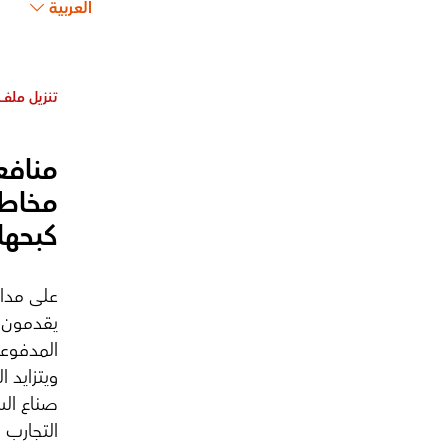
العربية
تنزيل ملف DF
منافع
مخاطر
كبحها
على مدار
يقدمون ا
المدفوعا
ويتزايد ا
صناع الس
التجارب 