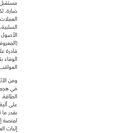
مستقبل ا
ضارة، لك
العملات 
السلبية،
الأصول ا
(المعروف
قادرة عل
الوفاء ب
العواقب 
ومن الآث
في هجمات
الطاقة. 
على آلية
بقدر ما ت
لمنصة إث
إثبات ال