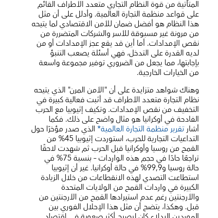
المتأتية من قوة النظام التجاري متعدد الأطراف القائم
على قواعد منظمة التجارة العالمية. وأدلل على أن مثل
هذا النظام هو أفضل ضمان للأمن الاقتصادي لما يتيحه
من مرونة غير مسبوقة للأسر والشركات المتضررة من
نقص الإمدادات. أما أين قد يقع عجز الإمدادات أو من
لديه القدرة على التدخل، فهي أسئلة يصعب التنبؤ
بإجابتها، مما يجعل من الضروري توفير مجموعة واسعة
من الخيارات الخارجية.
وهناك شواهد متزايدة على أن "الأمن المرن" الذي يتيحه
نظام التجارة متعدد الأطراف قد أثبت فعالية كبيرة في
التخفيف من نقص الإمدادات. وتكيف إثيوبيا مع الحرب
الفادحة في أوكرانيا هو مثال واضح على ذلك. فكما
أشار
تقرير منظمة التجارة العالمية*
الذي صدر مؤخرًا حول
التداعيات التجارية للحرب، استوردت إثيوبيا 45% من
القمح من روسيا وأوكرانيا قبل الحرب ثم شهدت لاحقًا
تراجعًا حادًا في حجم هذه الواردات – بنسبة 75% في
حالة روسيا و99,9% في حالة أوكرانيا. غير أن إثيوبيا
استطاعت التصدي لهذه الانقطاعات من خلال الزيادة
الكبيرة في واردات القمح من الولايات المتحدة
والأرجنتين رغم عدم استيرادها القمح من الأرجنتين من
قبل. وهكذا، يتضح أن مثل هذا الإحلال الفوري بين
الموردين البدلاء كان ليصبح أكثر صعوبة في اقتصاد