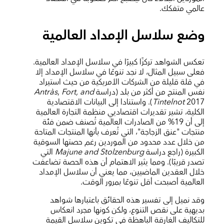
عالمي متفكك.
وضع سلاسل الإمداد العالمية
تعكس الشواهد تركزًا كبيرًا في سلاسل الإمداد العالمية.
فعلى سبيل المثال، لا نجد تنوعًا في سلاسل الإمداد إلا
في قلة قليلة من الشركات الأمريكية من حيث استيراد
نفس المنتج من أكثر من بلد (دراسة
Fort, and
,
Antràs
Tintelnot
2017). واستنادا إلى البيانات الاقتصادية
الكلية، تشير تقديرات اقتصاديي منظمة التجارة العالمية
إلى أن 19% من الصادرات العالمية تُصنف ضمن فئة
منتجات "عنق الزجاجة"، التي تُعرف بأنها المنتجات المتاحة
من خلال عدد محدود من الموردين رغم حصتها السوقية
الكبيرة (راجع دراسة
Majune and Stolzenburg
التي
تصدر قريبًا). ومما يثير الاهتمام أن هذه الحصة تضاعفت
خلال العقدين الماضيين، مما يعني أن سلاسل الإمداد
العالمية أصبحت أقل تنوعًا بمرور الوقت.
وقد نميل إلى تفسير هذه الحقائق باعتبارها شواهد
بديهية على نقص التنوع، ولكن كونها مجرد انعكاس
للتكاليف الغارقة الباهظة في تكوين سلاسل القيمة