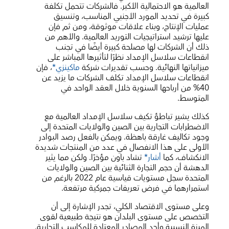
العالمية هو الاحتمالية الأكبر. فالشركات تتحمل تكلفة
كبيرة في تحديد المورد الأجنبي المناسب، وتنسيق
عمليات الإنتاج، وبناء علاقات موثوقة، ومن ثم فإن
عليها ترشيد استراتيجيات التوريد العالمية. والأهم من
ذلك أن الشركات لها مصلحة كبيرة أيضًا في تجنب
انقطاعات سلاسل الإمداد نظرًا لتأثيرها المباشر على
ميزانياتها النهائية. وحسب تقديرات شركة
ماكينزي*
، فإن
انقطاعات سلاسل الإمداد تكلف الشركات ما يزيد عن
40% من أرباحها السنوية خلال العقد الواحد في
المتوسط.
كذلك يشير تباطؤ تكيف سلاسل الإمداد العالمية مع
الاضطرابات التجارية بين الصين والولايات المتحدة إلى
وجود تكاليف غارقة باهظة. ويمكن بالفعل رصد البوادر
الأولى على هذا الانفصال في عدد من المنتجات شديدة
الانكشاف، كما
أشار*
تشاد باون مؤخرًا. ولكن مما يثير
الدهشة أن حجم التجارة الثنائية بين الصين والولايات
المتحدة سجل مستويات قياسية عام 2022 بالرغم من
استمرارهما في فرض تعريفات جمركية مرتفعة.
وعلى مستوى الاقتصاد الكلي، تجدر الإشارة إلى أن
التخصص على مستوى البلدان هو نتيجة طبيعية لقوى
الميزة النسبية وأحد المصادر المعتادة للمكاسب التجارية.