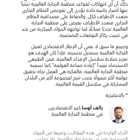
ذلك أن أي انتهاكات لقواعد منظمة التجارة العالمية تنشأ
عنها أضرار جانبية حادة تؤدي إلى تقويض النظام التجاري
متعدد الأطراف ككل. والحفاظ على مصداقية النظام
التجاري متعدد الأطراف يفرض على منظمة التجارة
العالمية تحديًا مماثلًا لما تواجهه البنوك المركزية من تحد
في تثبيت ركائز التوقعات التضخمية.
وجميع ما سبق لا يعني أن الإطار الاقتصادي لعمل
التجارة العالمية يستحيل تحسينه. فإذا كان الهدف هو
تعزيز صلابة سلاسل الإمداد العالمية، فمن الطبيعي
الاسترشاد بمبدأ "إعادة صياغة العولمة" كما تسميه
منظمة التجارة العالمية. فالفكرة هي العمل تجاه تحقيق
عولمة أكثر شمولًا بحيث تتيح لمجموعة أكبر من البلدان
المشاركة في سلاسل القيمة العالمية.
* بالانجليزية
رالف أوسا
كبير الاقتصاديين
في منظمة التجارة العالمية.
الآراء الواردة في هذه المقالات وغيرها من المواد
المنشورة تعبر عن وجهة نظر مؤلفيها، ولا تعكس