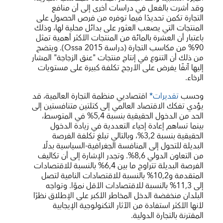
وقد أشرت بالفعل في دراسات أخرى إلى أن منافع
التجارة تكمن تحديدًا فيما توفره من فرص الحصول على
المنتجات التي يصعب العثور على بدائل محلية لها، وذلك
باعتبار أن العشرة بالمائة من المنتجات الأكثر أهمية تمثل
90% من مكاسب التجارة (دراسة Ossa 2015). ويتضح
من ذلك أن التنوع في إنتاج منتجات "عنق الزجاجة" المشار
إليها آنفًا يفرض على الأرجح تكلفة كبيرة على مستويات
الرخاء.
وحسب
تقديرات*
اقتصاديي منظمة التجارة العالمية، قد
يؤدي تفكك الاقتصاد العالمي إلى كتلتين متنافستين إلى
الحد من الدخول الحقيقية بنسبة 5,4% في المتوسط،
بينما تساهم إعادة إحياء التعددية في زيادة الدخول
الحقيقية بنسبة 3,2%، وبالتالي تبلغ تكلفة الفرصة
البديلة للتحول إلى المنافسة الجغرافية-السياسية بدلًا
من التعاون الدولي 8,6%. وتجدر الإشارة إلى أن تكاليف
الفرصة البديلة تتراوح ما بين 6,4% بالنسبة للاقتصادات
المتقدمة و10,2% بالنسبة للاقتصادات النامية لتصل
إلى 11,3% بالنسبة للاقتصادات الأقل نموًا. وتواجه
البلدان منخفضة الدخل المخاطر الأكبر على الإطلاق نظرًا
لأنها الأكثر استفادة من الآثار التكنولوجية الإيجابية
المقترنة بالتجارة الدولية.