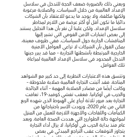
ويعني ذلك بالضرورة ضعف الحجة للتدخل في سلاسل
الإمداد العالمية من خلال السياسات. والصلابة مرغوبة
ولكنها مكلفة، ولا يوجد ما يدعو للاعتقاد بأن الشركات
دائمًا ما تكون أقل أو أكثر عرضة من اللازم لمخاطر
سلاسل الإمداد. ولكن علينا أن نقر بأن هذا التحليل يستند
إلى بعض اعتبارات الأمن القومي التي تشير إليها
المناقشات الجارية حول السياسات. ففي ظروف معينة،
يمكن القول بأن الشركات لا تراعي العوامل الأمنية
الخارجية المرتبطة بأنشطتها التجارية – مما قد يبرر حينها
التدخل المحدود في سلاسل الإمداد العالمية لمراعاة
تلك العوامل.
وتتسق هذه الاعتبارات النظرية إلى حد كبير مع الشواهد
المتاحة. فقد أثبتت التجارة العالمية صلابة ملحوظة –
وكانت أيضًا من مصادر الصلابة المهمة – أثناء الجائحة
والحرب في أوكرانيا. فعقب تفشي كوفيد-19، تعافت
التجارة بعد مرور ثلاثة أرباع على الهبوط الذي شهده الربع
الثاني من عام 2020، وزودت الأسر باحتياجاتها من
الكمامات واللقاحات والأجهزة اللازمة للعمل من المنزل
لمواجهة حالة الطوارئ التي هددت الصحة العامة. وبعد
عام منذ بداية الحرب في أوكرانيا، لا يزال أداء التجارة
يتجاوز التوقعات عقب التراجع المبدئي في بعض