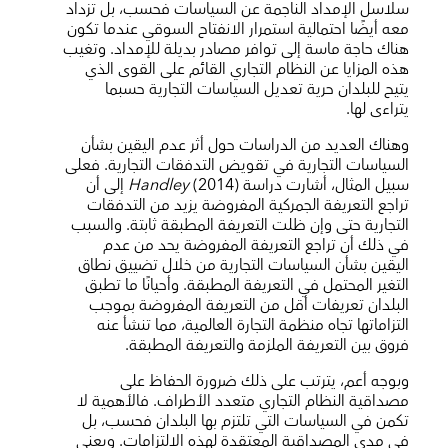
سلاسل الإمداد الناجمة عن السياسات فحسب، بل تزداد
معه أيضًا احتمالية استمرار الانفتاح السوقي عندما تكون
هناك حاجة ماسة إلى توافر مصادر بديلة للإمداد. وتغيب
هذه المزايا عن النظام التجاري القائم على القوى الذي
يتيح للبلدان حرية تعديل السياسات التجارية حسبما
يتراءى لها.
وهناك العديد من الدراسات حول أثر عدم اليقين بشأن
السياسات التجارية في تقويض التدفقات التجارية. فعلى
سبيل المثال، أشارت دراسة
Handley
(2014) إلى أن
تراجع التعريفة الجمركية المفروضة يزيد من التدفقات
التجارية حتى وإن ظلت التعريفة المطبقة ثابتة. والسبب
في ذلك أن تراجع التعريفة المفروضة يحد من عدم
اليقين بشأن السياسات التجارية من خلال تضييق نطاق
التغير المحتمل في التعريفة المطبقة. وأحيانًا ما تطبق
البلدان تعريفات أقل من التعريفة المفروضة بموجب
التزاماتها تجاه منظمة التجارة العالمية، مما تنشأ عنه
فروق بين التعريفة الملزمة والتعريفة المطبقة.
وبوجه أعم، يترتب على ذلك ضرورة الحفاظ على
مصداقية النظام التجاري متعدد الأطراف. فالأهمية لا
تكمن في السياسات التي تلتزم بها البلدان فحسب، بل
في مدى المصداقية المعتقدة لهذه الالتزامات. ويعني