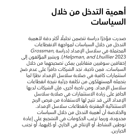
أهمية التدخل من خلال
السياسات
صدرت مؤخرًا دراسة تتضمن تحليلًا أكثر دقة لأهمية
التدخل من خلال السياسات لمواجهة الانقطاعات
المحتملة في سلاسل الإمداد (دراسة
Grossman,
Helpman, and Lhuillier
2023). ويشير المؤلفون إلى
إخفاقين سوقيين متقابلين يمكن تصحيحهما من خلال
السياسات. فمن ناحية، تجد الشركات حافزًا على عدم ضخ
استثمارات كافية في صلابة سلاسل الإمداد نظرًا لما
يتحمله المستهلكون من تكلفة جزئية نتيجة انقطاعات
سلاسل الإمداد. ومن ناحية أخرى، فإن الشركات لديها
الحافز على زيادة الاستثمارات في صلابة سلاسل
الإمداد التي قد تتيح لها الاستفادة من فرص الربح
الاستثنائية المقترنة بانقطاعات سلاسل الإمداد.
والخلاصة أن أهمية التدخل من خلال السياسات
محدودة، وربما ترغب الحكومات في التشجيع على إعادة
توطين النشاط، أو الإنتاج في الخارج، أو كليهما، أو تجنب
الخيارين.