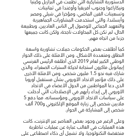
الدستورية التشاركية التي نُظمت في البرازيل وكينيا
ونيكاراغوا وجنوب أفريقيا وأوغندا في ثمانينات
وتسعينات القرن الماضي، ومؤخرا في شيلي ومصر
وأيسلندا، والتي استخدمت المشاورات الجماهيرية
والتعهيد الجماعي للوصول إلى الناس العاديين. وبطبيعة
الحال، لم تكن كل المحاولات ناجحة، ولكن كانت جميعها
جزءا من اتجاه مهم.
كما أطلقت بعض الحكومات حملات تشاورية واسعة
النطاق ومتعددة الأشكال. ومن الأمثلة على ذلك الحوار
الوطني الكبير لعام 2019 الذي أطلقه الرئيس الفرنسي
إيمانويل ماكرون استجابة لحركة السترات الصفراء، والذي
شارك فيه نحو 1.5 مليون شخص. ومن الأمثلة الأخرى
على ذلك مؤتمر الاتحاد الأوروبي بشأن مستقبل أوروبا
الذي دعا المواطنين من الدول الأعضاء في الاتحاد
الأوروبي إلى إبداء رأيهم في الإصلاحات التي أدخلت
على سياسات الاتحاد الأوروبي ومؤسساته، مما دفع 5
ملايين شخص إلى زيارة الموقع الإلكتروني و700 ألف
شخص إلى المشاركة في الحوار.
وعلى الرغم من وجود بعض العناصر عبر الإنترنت، كانت
هذه العمليات في الغالب عبارة عن عمليات تناظرية
منخفضة التكنولوجيا، ولا تشمل أي ذكاء اصطناعي على