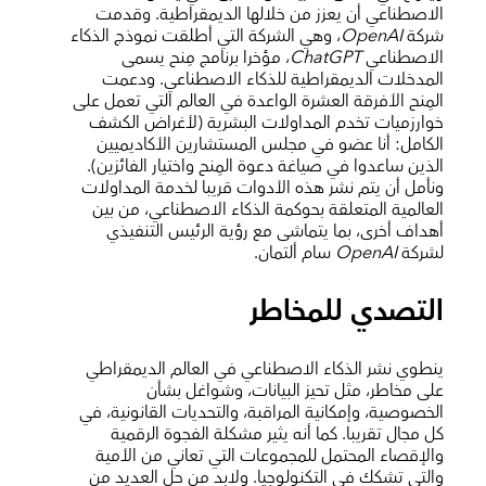
الاصطناعي أن يعزز من خلالها الديمقراطية. وقدمت
شركة
OpenAI
، وهي الشركة التي أطلقت نموذج الذكاء
الاصطناعي
ChatGPT
، مؤخرا برنامج مِنح يسمى
المدخلات الديمقراطية للذكاء الاصطناعي. ودعمت
المِنح الأفرقة العشرة الواعدة في العالم التي تعمل على
خوارزميات تخدم المداولات البشرية (لأغراض الكشف
الكامل: أنا عضو في مجلس المستشارين الأكاديميين
الذين ساعدوا في صياغة دعوة المِنح واختيار الفائزين).
ونأمل أن يتم نشر هذه الأدوات قريبا لخدمة المداولات
العالمية المتعلقة بحوكمة الذكاء الاصطناعي، من بين
أهداف أخرى، بما يتماشى مع رؤية الرئيس التنفيذي
لشركة
OpenAI
سام ألتمان.
التصدي للمخاطر
ينطوي نشر الذكاء الاصطناعي في العالم الديمقراطي
على مخاطر، مثل تحيز البيانات، وشواغل بشأن
الخصوصية، وإمكانية المراقبة، والتحديات القانونية، في
كل مجال تقريبا. كما أنه يثير مشكلة الفجوة الرقمية
والإقصاء المحتمل للمجموعات التي تعاني من الأمية
والتي تشكك في التكنولوجيا. ولابد من حل العديد من