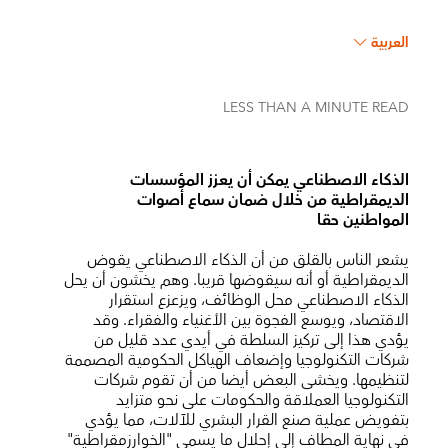
العربية
LESS THAN A MINUTE
READ
الذكاء الاصطناعي يمكن أن يعزز المؤسسات
الديمقراطية من خلال ضمان سماع أصوات
المواطنين حقا
يشعر الناس بالقلق من أن الذكاء الاصطناعي يقوض
الديمقراطية أو أنه سيقوضها قريبا. وهم يخشون أن يحل
الذكاء الاصطناعي محل الوظائف، ويزعزع استقرار
الاقتصاد، ويوسع الفجوة بين الأغنياء والفقراء. وقد
يؤدي هذا إلى تركيز السلطة في أيدي عدد قليل من
شركات التكنولوجيا وإضعاف الهياكل الحكومية المصممة
لتنظيمها. ويخشى البعض أيضا من أن تقوم شركات
التكنولوجيا العملاقة والحكومات على نحو متزايد
بتفويض عملية صنع القرار البشري للآلات، مما يؤدي
في نهاية المطاف إلى إحلال ما يسمى "الخوارزمقراطية"