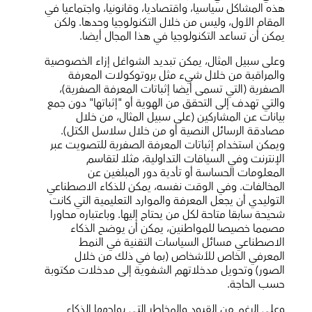
هذه المشاكل سياسيا، واقتصاديا، وقانونيا، واجتماعيا في
المقام الأول، وليس من خلال التكنولوجيا وحدها. ولكن
يمكن أن تساعد التكنولوجيا في هذا المجال أيضا.
وعلى سبيل المثال، يمكن تبديد الشواغل إزاء الخصوصية
والمراقبة من خلال شيء مثل بروتوكولات المعرفة
الصفرية (التي تسمى أيضا إثباتات المعرفة الصفرية)،
والتي تهدف إلى التحقق من الهوية أو "إثباتها" دون جمع
بيانات عن المشاركين (على سبيل المثال، من خلال
مصادقة الرسائل النصية أو من خلال سلاسل الكتل).
ويمكن استخدام إثباتات المعرفة الصفرية للتصويت عبر
الإنترنت وفي السياقات التداولية، مثلا لتقاسم
المعلومات الحساسة أو تأدية دور المبلغين عن
المخالفات. وفي الوقت نفسه، يمكن للذكاء الاصطناعي
التوليدي أن يجعل المعرفة والموارد التعليمية التي كانت
شحيحة سابقا متاحة لكل من يحتاج إليها. وباعتباره محاورا
مصمما خصيصا للمواطنين، يمكن أن يوضح الذكاء
الاصطناعي مسائل السياسات التقنية في النمط
المعرفي الخاص للأشخاص (بما في ذلك من خلال
الصور) وتحويل مدخلاتهم الشفوية إلى مدخلات مكتوبة
حسب الحاجة.
وعلى الرغم من القيود والمخاطر التي يواجهها الذكاء