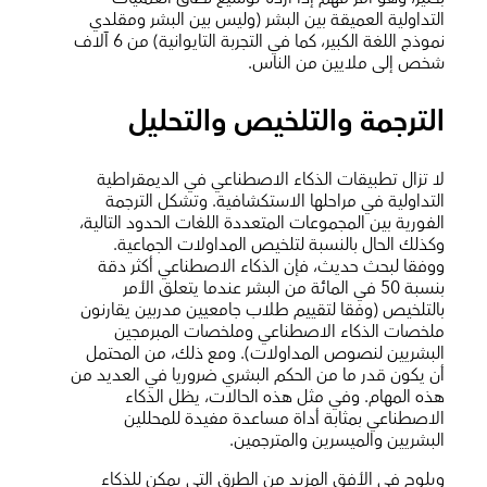
التداولية العميقة بين البشر (وليس بين البشر ومقلدي
نموذج اللغة الكبير، كما في التجربة التايوانية) من 6 آلاف
شخص إلى ملايين من الناس.
الترجمة والتلخيص والتحليل
لا تزال تطبيقات الذكاء الاصطناعي في الديمقراطية
التداولية في مراحلها الاستكشافية. وتشكل الترجمة
الفورية بين المجموعات المتعددة اللغات الحدود التالية،
وكذلك الحال بالنسبة لتلخيص المداولات الجماعية.
ووفقا لبحث حديث، فإن الذكاء الاصطناعي أكثر دقة
بنسبة 50 في المائة من البشر عندما يتعلق الأمر
بالتلخيص (وفقا لتقييم طلاب جامعيين مدربين يقارنون
ملخصات الذكاء الاصطناعي وملخصات المبرمجين
البشريين لنصوص المداولات). ومع ذلك، من المحتمل
أن يكون قدر ما من الحكم البشري ضروريا في العديد من
هذه المهام. وفي مثل هذه الحالات، يظل الذكاء
الاصطناعي بمثابة أداة مساعدة مفيدة للمحللين
البشريين والميسرين والمترجمين.
ويلوح في الأفق المزيد من الطرق التي يمكن للذكاء