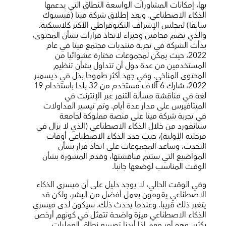
بها، إمكانات المشاورات الواسعة النطاق التي يدعمها
الذكاء الاصطناعي. وبعد إطلاق شركة ميتا (فيسبوك
سابقا) لمجلس الإشراف التكنوقراطي الأكثر كلاسيكية،
والذي يضم محامين وخبراء لاتخاذ قرارات بشأن المحتوى،
بدأت الشركة في تجربة منتديات مجتمع ميتا في عام
2022، حيث يمكن لمجموعات مختارة عشوائيا من
المستخدمين من عدة دول أن تتداول بشأن تنظيم
المحتوى المناخي. وفي جهد أكثر طموحا بذل في ديسمبر
2022، شارك 6 آلاف مستخدم من 32 بلدا باستخدام 19
لغة في مناقشة مسألة التنمر عبر الإنترنت في
الميتافيرس على مدار عدة أيام. وتم تيسير المداولات
في تجربة شركة ميتا على منصة مملوكة لجامعة
ستانفورد من خلال الذكاء الاصطناعي (الذي لا يزال في
مرحلته الأولية)، حيث حدد الذكاء الاصطناعي أوقات
التحدث، وساعد المجموعات على اتخاذ قرار بشأن
المواضيع التي ستتم مناقشتها، وقدم المشورة بشأن
الوقت المناسب لوضعها جانبا.
وفي الوقت الحالي، لا يوجد دليل على أن ميسري الذكاء
الاصطناعي يقومون بعمل أفضل من البشر، ولكن قد
يتغير ذلك قريبا. وعندما يحدث ذلك، سيكون لدى ميسري
الذكاء الاصطناعي ميزة واضحة تتمثل في كونهم أرخص
بكثير، وهو أمر مهم إذا أردنا توسيع نطاق العمليات