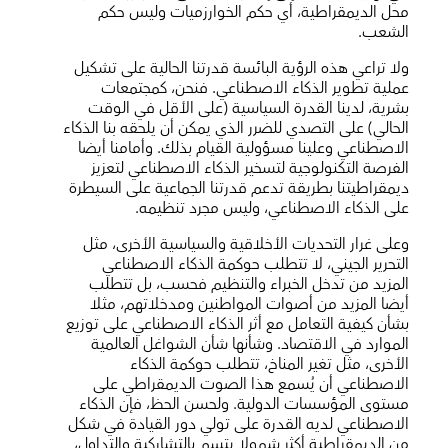
محل الديمقراطية، أي حكم الخوارزميات وليس حكم
الشعب.
ولا تراعي هذه الرؤية البائسة قدرتنا الحالية على تشكيل
عملية تطوير الذكاء الاصطناعي. فنحن، كمجتمعات
بشرية، لدينا القدرة السياسية (على الأقل في الوقت
الحالي) على التصدي للضرر الذي يمكن أن يلحقه بنا الذكاء
الاصطناعي وعلينا مسؤولية القيام بذلك. وأمامنا أيضا
الفرصة التكنولوجية لتسخير الذكاء الاصطناعي لتعزيز
ديمقراطيتنا بطريقة تدعم قدرتنا الجماعية على السيطرة
على الذكاء الاصطناعي، وليس مجرد تنظيمه.
وعلى غرار التحديات الأخلاقية والسياسية الأخرى، مثل
التحرير الجيني، لا تتطلب حوكمة الذكاء الاصطناعي
المزيد من تدخل الخبراء والتنظيم فحسب، بل تتطلب
أيضا المزيد من أصوات المواطنين ومدخلاتهم، مثلا
بشأن كيفية التعامل مع أثر الذكاء الاصطناعي على توزيع
الموارد في الاقتصاد. وشأنها شأن الشواغل العالمية
الأخرى، مثل تغير المناخ، تتطلب حوكمة الذكاء
الاصطناعي أن يُسمع هذا الصوت الديمقراطي على
مستوى المؤسسات الدولية. ولحسن الحظ، فإن الذكاء
الاصطناعي لديه القدرة على تولي دور القيادة في شكل
من الديمقراطية أكثر شمولا يتسم بالتشاركية والتداول،