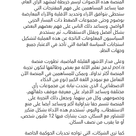
المنصة هذه الأصوات لرسم خريطة لمشهد الرأي العام،
مما يساعد المساهمين على فهم المقترحات التي
ستحظى بتوافق الآراء وتحديد الأقلية والآراء المعارضة
بوضوح وحتى مجموعات الضغط ذات المسار الحزبي
الواضح. ويساعد ذلك الناس على فهم بعضهم البعض
بشكل أفضل ويقلل الاستقطاب. ثم يستخدم
السياسيون المعلومات الناتجة عن هذه العملية لتشكيل
استجابات السياسة العامة التي تأخذ في الاعتبار جميع
وجهات النظر.
وعلى مدار الأشهر القليلة الماضية، تطورت منصة
pol.is
لدمج تعلم الآلة مع بعض وظائفها لتكون تجربة
المنصة أكثر تداولا. ويمكن للمساهمين في المنصة الآن
التعامل مع نموذج اللغة الكبير (نوع من الذكاء
الاصطناعي)، الذي يتحدث نيابة عن مجموعات رأي
مختلفة ويساعد الأفراد على معرفة موقف حلفائهم،
وخصومهم، وكل من بينهما. ويجعل ذلك التجربة على
المنصة تتسم حقا بتداولية أكبر ويساعد أيضا على منع
الاستقطاب. واليوم، تُستخدم هذه الأداة بشكل متكرر
للتشاور مع السكان، حيث يشارك فيها 12 مليون شخص،
أو ما يقرب من نصف السكان.
كما ترى الشركات، التي تواجه تحديات الحوكمة الخاصة