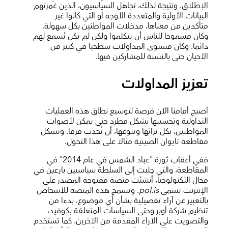
الإطلاق. ونتيجة لذلك، تجاهل السياسيون، الذين غمرتهم
البيانات الأولية والمتعددة الأوجه أو التي كانوا غير
متأكدين من معناها، مدخلات المواطنين بكل سهولة.
وكان مسموحا للناس أن يتكلموا ولكن لم يكن يُسمع لهم
دائما. وكان مستوى المداولات سطحيا في كثير من
الأحيان حتى بالنسبة للمشاركين فيها.
تعزيز المداولات
أصبح أمامنا الآن فرصة لتوسيع نطاق هذه العمليات
التداولية وتحسينها بشكل مطرد حتى يمكن لأصوات
المواطنين، بكل ثرائها وتنوعها، أن تُحدث فرقا. وتشكل
مقاطعة تايوان الصينية مثالا على هذا التحول.
ففي أعقاب ثورة "عباد الشمس في عام 2014" في
المقاطعة، والتي جلبت إلى السلطة سياسيين بارعين في
مجال التكنولوجيا، أُنشئت منصة مفتوحة المصدر على
الإنترنت تسمى
pol.is
. وتسمح هذه المنصة للأشخاص
بالتعبير عن آراء تفصيلية بشأن أي موضوع، بدءا من
تنظيم شركة أوبر وحتى السياسات المتعلقة بكوفيد،
والتصويت على الآراء المقدمة من الآخرين. كما تستخدم