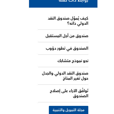
روابط ذات صلة
كيف يُموِّل صندوق النقد
الدولي ذاته؟
صندوق من أجل المستقبل
الصندوق في تطور دؤوب
نحو نموذج متشابك
صندوق النقد الدولي والجدل
حول تغير المناخ
تَوافُق الآراء على إصلاح
الصندوق
مجلة التمويل والتنمية