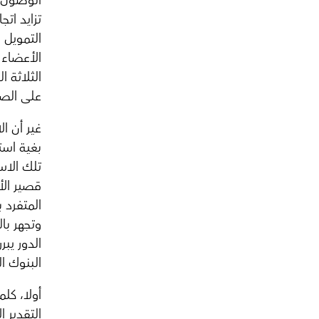
الوصول إل
تزايد اتج
التمويل 
الأعضاء 
الثلاثة 
على الصن
غير أن ا
بغية است
تلك الاس
قصير الأ
المتفرد 
وتجهر با
الدور يبر
البنوك ال
أولا، كل
التقدير 