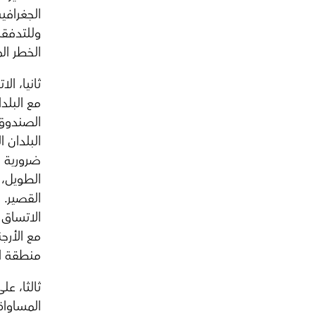
الجغرافي
وللتدفقا
الخطر ال
ثانيا، ا
مع البلد
الصندوق،
البلدان 
ضرورية ل
الطويل،
القصير. 
الاتساق 
مع الأرجن
منطقة ال
ثالثا، ع
المساواة