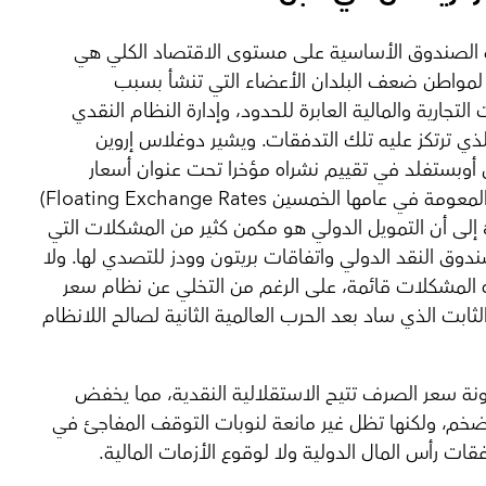
 الصندوق الأساسية على مستوى الاقتصاد الكلي هي
لمواطن ضعف البلدان الأعضاء التي تنشأ بسبب
التجارية والمالية العابرة للحدود، وإدارة النظام النقدي
لذي ترتكز عليه تلك التدفقات. ويشير دوغلاس إروين
وبستفلد في تقييم نشراه مؤخرا تحت عنوان أسعار
لمعومة في عامها الخمسين
(Floating Exchange Rates
إلى أن التمويل الدولي هو مكمن كثير من المشكلات التي
وق النقد الدولي واتفاقات بريتون وودز للتصدي لها. ولا
 المشكلات قائمة، على الرغم من التخلي عن نظام سعر
ثابت الذي ساد بعد الحرب العالمية الثانية لصالح اللانظام
نة سعر الصرف تتيح الاستقلالية النقدية، مما يخفض
ضخم، ولكنها تظل غير مانعة لنوبات التوقف المفاجئ في
قات رأس المال الدولية ولا لوقوع الأزمات المالية.