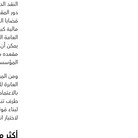
النقد ال
دور المق
قضايا ال
مالية كب
العامة ا
يمكن أن 
مقعده في
المؤسسية
ومن المر
العابرة ل
بالاعتما
طرف تنحا
لبناء قو
لاختيار ا
أكثر 