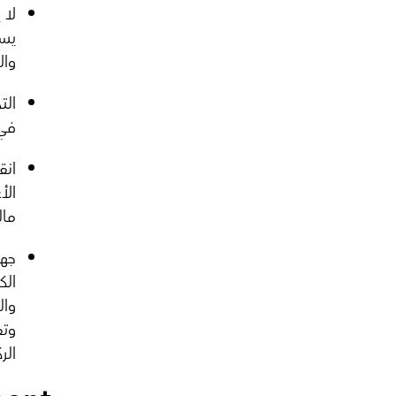
لا 
يسف
وال
الت
في 
انق
الأ
مال
جهو
الك
وال
وتف
الر