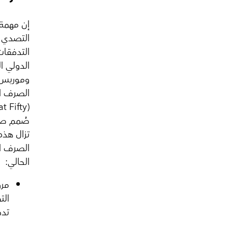
إن مهمة
التصدي 
التدفقات 
الدولي ا
وموريس أ
الصرف ا
at Fifty)
صُمم صند
تزال هذه
الصرف ال
الحالي:
مرو
الت
تدف