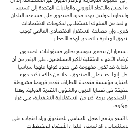
ى السيولة الدولارية، وتراكم الديون غير المستدامة. إلا أن
اه الصين والاتحاد الأوروبي والولايات المتحدة إلى تسييس
والتجارة الدوليين يهدد قدرة الصندوق على مساعدة البلدان
والحد من السلوك الاستغلالي لحكومات الاقتصادات
الكبرى. وإن مصلحة الاستقرار الاقتصادي العالمي توجب
دوق المبادرة بالتصدي لهذه الأخطار.
لاستقرار لن يتحقق بتوسيع نطاق مسؤوليات الصندوق
رضاء الأهواء المتقلبة لأكبر المساهمين، على الرغم من أن
تجابة قد تكون مفهومة في حدود كونها منهجا سياسيا
جل. إنما يجب على الصندوق، بدلا من ذلك، تأكيد دوره
باعتباره مؤسسة متعددة الأطراف تقدم قروضا مشروطة
لحقيقة في قضايا الديون والشؤون النقدية الدولية. وهذا
ر للصندوق درجة أكبر من الاستقلالية التشغيلية، على غرار
مركزية.
ما اتسع برنامج العمل الأساسي للصندوق وزاد اعتماده على
الاستنسابي، زاد تعرض البلدان الأعضاء للمخططات