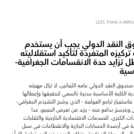
LESS THAN A MIN
 النقد الدولي يجب أن يستخدم
ركيزه المتفردة لتأكيد استقلاليته
 تزايد حدة الانقسامات الجغرافية-
سية
صندوق النقد الدولي عامه الثمانين، لا تزال مهمته
ية الكلية الأساسية جديرة بالسعي لتحقيقها وإعطائها
 فاستمرار تراجع العولمة - الذي يرسِّخ التشرذم الجغرافي-
ويترسخ بدافع منه – يزيد من تعرض الجميع، عدا
ات الكبرى، للصدمات الاقتصادية الخارجية والتقلبات
ة في أرصدة الحسابات الجارية والانقطاعات في سبل