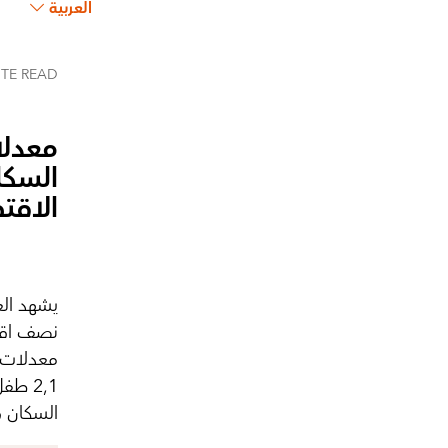
العربية
UTE
READ
معدلا
السكا
الاقت
يشهد الع
نصف اقتص
معدلات ا
2,1 ط
السكان ف