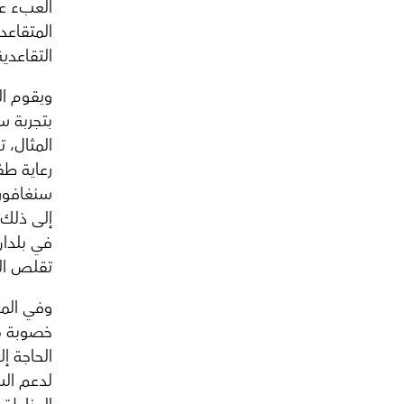
العبء عل
المتقاعد
التقاعدي
ويقوم ال
بتجربة س
المثال، 
رعاية طف
سنغافورة
إلى ذلك،
في بلدان 
تقلص الق
وفي المق
خصوبة مر
الحاجة إ
لدعم الس