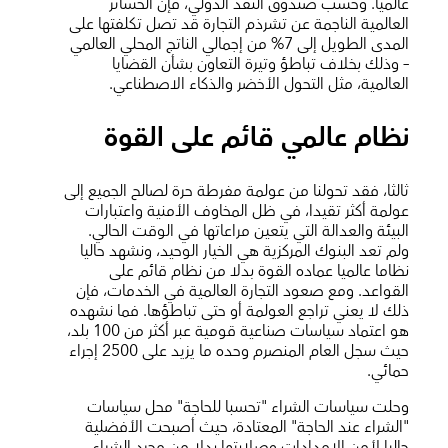
عالميا. وحسب صندوق النقد الدولي، فإن الخسائر
العالمية الناجمة عن تشرذم التجارة قد تصل تكلفتها على
المدى الطويل إلى 7% من إجمالي الناتج المحلي العالمي
– وذلك بخلاف تباطؤ وتيرة التعاون بشأن القضايا
العالمية، مثل التحول الأخضر والذكاء الاصطناعي.
نظام عالمي قائم على القوة
ثالثا، فقد تحولنا من عولمة مفرطة حرة لصالح الجميع إلى
عولمة أكثر تقيدا، في ظل المخاوف الأمنية واعتبارات
البيئة والعدالة التي يتعين مراعاتها في الوقت الحالي.
ولم تعد البنوك المركزية هي الخيار الوحيد، ونشهد حاليا
نظاما عالميا عماده القوة بدلا من نظام قائم على
القواعد. ومع صعود التجارة العالمية في الخدمات، فإن
ذلك لا يعني تراجع العولمة أو حتى تباطؤها. فما نشهده
هو اعتماد سياسات صناعية قومية عبر أكثر من 100 بلد،
حيث سجل العام المنصرم وحده ما يزيد على 2500 إجراء
حمائي.
وحلت سياسات الشراء "تحسبا للحاجة" محل سياسات
"الشراء عند الحاجة" المعتادة، حيث أصبحت الأفضلية
حاليا لأمن الإمدادات وصلابتها بدلا من مجرد الشراء