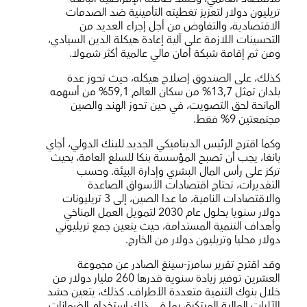
تريليون دولار لتعزيز تغطيته التأمينية ضد الصدمات
الاقتصادية، والتفاوض من أجل إجراء العديد من
التحسينات اللازمة على آلية إعادة هيكلة الدين السيادي،
ومن ثم إقامة شبكة أمان مالي عالمية أكثر شمولا.
كذلك، على الصندوق إصلاح هيكله، حيث تحوز عدة
بلدان تمثل 13,7% من سكان العالم 59,1% من أسهمه
المانحة لحق التصويت، في حين تحوز الهند والصين
مجتمعتين 9% فقط.
وكما اقترح الرئيس الديناميكي الجديد للبنك الدولي، أجاي
بانغا، يجب أن تصبح المؤسسة بنكا للسلع العامة، بحيث
تركز على رأس المال البشري وإدارة البيئة. وحسب
التقديرات، تحتاج اقتصادات الأسواق الصاعدة
والاقتصادات النامية، ما عدا الصين، إلى 3 تريليونات
دولار سنويا بحلول عام 2030 لتمويل العمل المناخي
وأهداف التنمية المستدامة، حيث يتعين جمع تريليوني
دولار محليا وتريليون دولار من الخارج.
وقد اقترح تقرير سامرز-سينغ الصادر عن مجموعة
العشرين توفير زيادة سنوية قدرها 260 مليار دولار من
خلال بنوك التنمية متعددة الأطراف. كذلك، يتعين حشد
الآليات المالية المبتكرة، بما في ذلك استخدام الضمانات