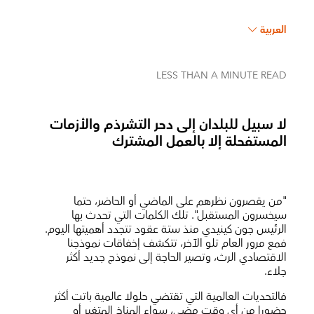
العربية
LESS THAN A MINUTE
READ
لا سبيل للبلدان إلى دحر التشرذم والأزمات
المستفحلة إلا بالعمل المشترك
"من يقصرون نظرهم على الماضي أو الحاضر، حتما
سيخسرون المستقبل". تلك الكلمات التي تحدث بها
الرئيس جون كينيدي منذ ستة عقود تتجدد أهميتها اليوم.
فمع مرور العام تلو الآخر، تتكشف إخفاقات نموذجنا
الاقتصادي الرث، وتصير الحاجة إلى نموذج جديد أكثر
جلاء.
فالتحديات العالمية التي تقتضي حلولا عالمية باتت أكثر
حضورا من أي وقت مضى، سواء المناخ المتغير أو