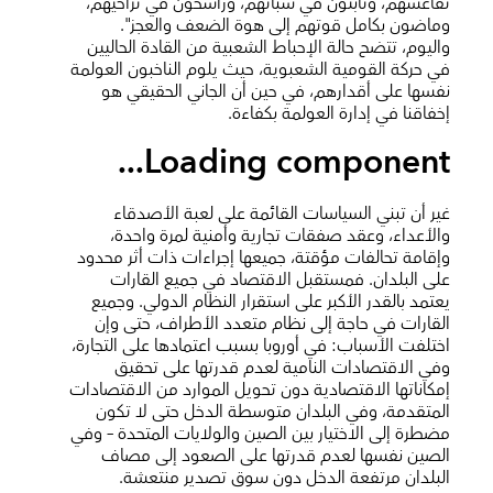
تقاعسهم، وثابتون في سباتهم، وراسخون في تراخيهم،
وماضون بكامل قوتهم إلى هوة الضعف والعجز".
واليوم، تتضح حالة الإحباط الشعبية من القادة الحاليين
في حركة القومية الشعبوية، حيث يلوم الناخبون العولمة
نفسها على أقدارهم، في حين أن الجاني الحقيقي هو
إخفاقنا في إدارة العولمة بكفاءة.
Loading component...
غير أن تبني السياسات القائمة على لعبة الأصدقاء
والأعداء، وعقد صفقات تجارية وأمنية لمرة واحدة،
وإقامة تحالفات مؤقتة، جميعها إجراءات ذات أثر محدود
على البلدان. فمستقبل الاقتصاد في جميع القارات
يعتمد بالقدر الأكبر على استقرار النظام الدولي. وجميع
القارات في حاجة إلى نظام متعدد الأطراف، حتى وإن
اختلفت الأسباب: في أوروبا بسبب اعتمادها على التجارة،
وفي الاقتصادات النامية لعدم قدرتها على تحقيق
إمكاناتها الاقتصادية دون تحويل الموارد من الاقتصادات
المتقدمة، وفي البلدان متوسطة الدخل حتى لا تكون
مضطرة إلى الاختيار بين الصين والولايات المتحدة – وفي
الصين نفسها لعدم قدرتها على الصعود إلى مصاف
البلدان مرتفعة الدخل دون سوق تصدير منتعشة.