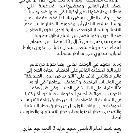
نصف بلدان العالم – ومعظمها بلدان غير غربية – التي
فاجأتنا بمعارضتها لدعم أوكرانيا في حربها ضد روسيا.
وفي الوقت الحالي، يفرض 45 بلدا فقط عقوبات على
روسيا. وتشعر البلدان أن بمقدورها الاختيار ما بين عدم
الانحياز والانحياز المتعدد، وإثارة إحدى القوى العظمى
ضد الأخرى. وكما يتضح من اتساع نطاق عضوية
مجموعة بريكس – من 5 إلى 10، فضلا عن انضمام
أعضاء جدد قريبا – تسعى البلدان حاليا إلى تكوين روابط
انتهازية تنطوي على مخاطر محتملة.
وثانيا، نشهد في الوقت الحالي أيضا تحولا من عالم
الليبرالية المحدَّثة القائم على اقتصاد التجارة الحرة إلى
عالم مركانتيلي قائم على "التوريد من الدول الصديقة"
في الولايات المتحدة، و"تخفيف المخاطر" في أوروبا،
و"الاعتماد على الذات" في الصين. وفي ظل هذه
التحولات الحمائية، أصبح للحكومات حاليا دور أكبر كثيرا
في السياسة الاقتصادية – لا عن طريق زيادة التعريفات
الجمركية في المقام الأول، بل عن طريق حظر الاستيراد
والتصدير، وحظر التكنولوجيا، وحظر الاستثمار، والعقوبات
أيضا.
وقد شهد العام الماضي تنفيذ قرابة 3 آلاف قيد تجاري