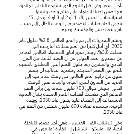
بأدنى سعر. وفي ظل التنوع الذي تشهده البلدان المتاجرة
مع الصين تجنبا للاعتماد على منتِج واحد، وتبنيها
استراتيجيات "الصين زائد 1 أو 2 أو 3 أو 4 أو حتى 5"،
يتحول اتجاه طلبات التصدير في الوقت الحالي إلى فييت
نام وبنغلاديش والمكسيك وغيرها.
وتشير التقديرات إلى بلوغ النمو العالمي 2,8% بحلول عام
2030، أي أقل كثيرا من المتوسطات التاريخية التي
سجلت 3,8%. ويحذر تقرير آفاق الاقتصاد العالمي الصادر
عن صندوق النقد الدولي من أن العقد الثالث من القرن
الحادي والعشرين ربما يكون الأسوأ على الإطلاق بالنسبة
للنمو في العصر الحديث. وتشديد الحمائية لن يسفر
سوى عن تراجع النمو العالمي في وقت نحتاج فيه إلى
المزيد من التعاون لتعزيز التجارة والرخاء. ففي الوقت
الحالي، يعيش حوالي 700 مليون نسمة بين براثن الفقر
المدقع الذي طمحت أهداف الأمم المتحدة بشأن التنمية
المستدامة إلى القضاء عليه بحلول عام 2030. وبهذه
الوتيرة، ستستمر معاناة 600 مليون شخص من الفقر في
عام 2030.
وفي ثلاثينات القرن العشرين، وهي أحد عصور التباطؤ
أيضا، قال ونستون تشرشل إن القادة "عازمون في