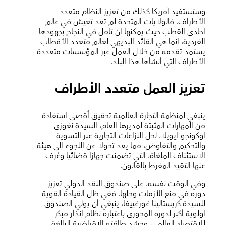
وستستفيد أمريكا كذلك من تعزيز النظام متعدد
الأطراف. فالولايات المتحدة لم تعد تعيش في عالم
أحادي القطب حيث يمكنها أن تأمل في النجاح بجهودها
الفردية، إنما هي القائد البديهي لعالم متعدد الأقطاب
يستمد تقدمه من خلال العمل عبر المؤسسات متعددة
الأطراف التي أنشأها هذا البلد.
تعزيز العمل متعدد الأطراف
ينبغي لمنظمة التجارة العالمية تحقيق أقصى استفادة
من المهارات المثبتة لمديرها العام، السيدة نغوزي
أوكونجو-إيويلا، لحل النزاعات التجارية عبر التسوية
والتحكيم والتفاوض، مما يعد تحولا عن اللجوء إلى هيئة
الاستئناف الملغاة، التي تضمنت جهازا قضائيا وعُرف
عنها التقيد المفرط بالقانون.
وفي الوقت نفسه، على صندوق النقد الدولي تعزيز
دوره في منع الأزمات وحلها. ففي ظل القيادة القوية
للسيدة كريستالينا غورغييفا، ينبغي أن يولي الصندوق
أولوية أكبر لدوره المحوري باعتباره نظام إنذار مبكر
للاقتصاد العالمي، وحشد طاقته الإقراضية البالغة