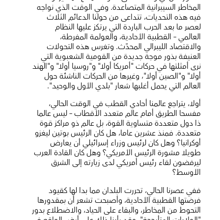
المخاطر السيبرانية المتصاعدة. وفي الوقت الذي نواجه
فيه هذه التحديات، تتداعى من حولنا الدعائم الثلاث
لعصر ما بعد الحرب الباردة التي يرتكز عليها النظام
العالمي – القطبية الأحادية، والعولمة المفرطة،
والاقتصاد الليبرالي المحدَّث. وتغرس هذه التحولات
العنيفة بذور موجة جديدة من القومية الشعبوية التي
نرى أمثلتها في حركات "أمريكا أولا" و"روسيا أولا" و"الهند
أولا" و"الصين أولا"، وغيرها من الحركات الناشئة حول
العالم التي يحمل أغلبها شعار "بلدي الأول والوحيد".
أولا، يتراجع عالمنا أحادي القطب في الوقت الحالي،
مفسحا الطريق أمام عالم متعدد الأقطاب – ليس عالما
ذا دول متعددة متساوية القوة، بل عالم ذو مراكز قوة
متعددة. فمنذ عشرين عاما، هل كان الرئيس بوتين ليغزو
أوكرانيا؟ وهل كان لرئيس وزراء إسرائيلي أن يعارض
طويلا مشورة الرئيس الأمريكي؟ وهل كان القادة العرب
ليرفضون لقاء رئيس أمريكي لدى زيارته إلى الشرق
الأوسط؟
ففي عصرنا الحالي، تحررت البلدان مما بدا لها كقيود
فرضتها القطبية الأحادية، وأصبحت تشعر أن بمقدورها
التحوط من المخاطر، والبقاء على الحياد، والاضطلاع بدور
"الولايات المتأرجحة". وقد رأينا ذلك على أرض الواقع في