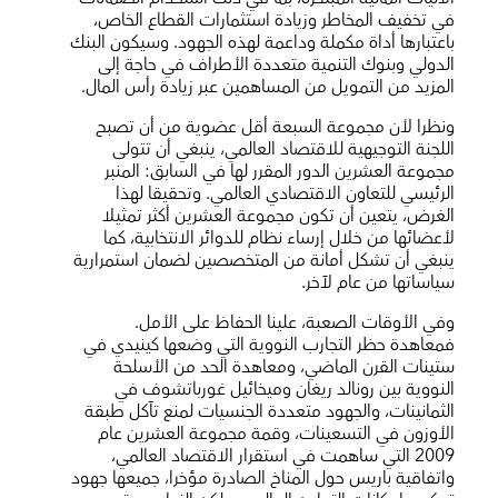
في تخفيف المخاطر وزيادة استثمارات القطاع الخاص،
باعتبارها أداة مكملة وداعمة لهذه الجهود. وسيكون البنك
الدولي وبنوك التنمية متعددة الأطراف في حاجة إلى
المزيد من التمويل من المساهمين عبر زيادة رأس المال.
ونظرا لأن مجموعة السبعة أقل عضوية من أن تصبح
اللجنة التوجيهية للاقتصاد العالمي، ينبغي أن تتولى
مجموعة العشرين الدور المقرر لها في السابق: المنبر
الرئيسي للتعاون الاقتصادي العالمي. وتحقيقا لهذا
الغرض، يتعين أن تكون مجموعة العشرين أكثر تمثيلا
لأعضائها من خلال إرساء نظام للدوائر الانتخابية، كما
ينبغي أن تشكل أمانة من المتخصصين لضمان استمرارية
سياساتها من عام لآخر.
وفي الأوقات الصعبة، علينا الحفاظ على الأمل.
فمعاهدة حظر التجارب النووية التي وضعها كينيدي في
ستينات القرن الماضي، ومعاهدة الحد من الأسلحة
النووية بين رونالد ريغان وميخائيل غورباتشوف في
الثمانينات، والجهود متعددة الجنسيات لمنع تآكل طبقة
الأوزون في التسعينات، وقمة مجموعة العشرين عام
2009 التي ساهمت في استقرار الاقتصاد العالمي،
واتفاقية باريس حول المناخ الصادرة مؤخرا، جميعها جهود