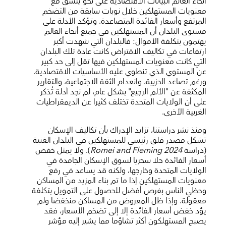
أنحاء العالم البيانات الاقتصادية على نحو يتسق مع
معنويات المستهلكين خلال نوبات سابقة من التضخم
المرتفع وأسعار الفائدة المتصاعدة. وتؤكد الأدلة على
مستوى البلدان أن المستهلكين في جميع أنحاء العالم
يهتمون بتكلفة الأموال: فالبلدان التي شهدت أكبر
ارتفاعات في تكاليف الاقتراض كانت عادة تلك البلدان
التي كانت معنويات المستهلكين فيها تقل إلى حد كبير
عن المستوي الذي تنطوي عليه الأساسيات الاقتصادية.
ورغم تصاعد الحزبية، وانعدام الثقة الاجتماعية، والتقارير
المكثفة عن "الألم الرجيع" بشكل عام، لم نجد أدلة تُذكر
على أن الولايات المتحدة تختلف كثيرا عن الديمقراطيات
الغربية الأخرى.
ومنذ نشر دراستنا، تزايد الإدراك بأن تكاليف الإسكان
تشكل مصدر قلق رئيسي للمستهلكين في البلدان الغنية
(دراسة
Romei and Fleming 2024
). ولا يمثل خفض
أسعار الفائدة حلا سحريا لسوق الإسكان الجامدة في
الولايات المتحدة وخارجها، ولكنه قد يساعد في رفع
معنويات المستهلكين إذا ما تم بناء المزيد من المساكن
وحظي الناس بفرص أفضل للحصول على التمويل بتكلفة
معقولة. وإذا ظل المعروض من المساكن منخفضا ولم
يؤد خفض أسعار الفائدة إلا إلى تضخم الأسعار، فقد
يصبح المستهلكون أكثر تشاؤما مما يشير إليه مؤشر