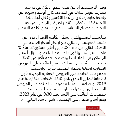
ونحن لا نستبعد أيا من هذه الحجج. ولكن في دراسة
صدرت مؤخرا شارك في إعدادها كارل أوسكار شولتز من
جامعة هارفارد، نرى أن هذا التفسير يغفل آلية بالغة
الأهمية كانت تحظى بتقدير أكبر في الماضي من خبراء
الاقتصاد وصناع السياسات، وهي: ارتفاع تكلفة الأموال.
فبالنسبة للمستهلكين، تشكل تكلفة الأموال جزءا من
تكلفة المعيشة. وبالتالي، مع ارتفاع أسعار الفائدة في
النصف الثاني من عام 2023 إلى أعلى مستوياتها منذ 20
عاما، شعر المستهلكون بالضائقة المالية. ولا تزال أسعار
المساكن في الولايات المتحدة مرتفعة بأكثر من 50%
منذ بدء الجائحة، كما سجلت أسعار الفائدة على القروض
العقارية ارتفاعا بمقدار الضعف تقريبا. وارتفعت
مدفوعات الفائدة على القروض العقارية الجديدة بأجل
30 عاما للمنزل العادي بنحو ثلاثة أضعاف منذ نهاية عام
2019. وتضاعفت تقريبا مدفوعات الفائدة على القروض
الجديدة لتمويل شراء سيارة. ونتيجة لذلك، ارتفعت
مدفوعات الفائدة على الأسر بنحو 30% في عام 2023،
وهو أسرع معدل على الإطلاق (راجع الرسم البياني 1).