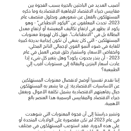
أصيب العديد من الباحثين بالحيرة بسبب الفجوة بين
مقاييس خبراء الاقتصاد للرفاهية الاقتصادية وما ذكره
المستهلكون بالفعل عن شعورهم. وبحلول منتصف عام
2023، تحدث المعلقون عن "الركود الانطباعي" - وهو
ركود لا يظهر في ارتفاع تكاليف المعيشة أو ارتفاع معدل
البطالة بل في "الانطباعات". فهل كان لهبوط معنويات
المستهلكين - التي كان ينبغي أن تكون إيجابية بدرجة كبيرة
للغاية في ضوء النمو القوي لإجمالي الناتج المحلي،
وانخفاض الأسعار، واستمرار خلق فرص العمل في عام
2023 - أن ينذر بحدوث ركود؟ وهل يتغير كل شيء إذا
عادت أسعار البنزين والبقالة إلى مستويات أقرب إلي
الطبيعية؟
إننا نقدم تفسيرا أوضح لانفصال معنويات المستهلكين
عن الأساسيات الاقتصادية: إن ما يشعر به المستهلكون
حيال رفاهيتهم الاقتصادية يشمل تكلفة الأموال. ويغفل
خبراء الاقتصاد والمقاييس الرسمية هذا العنصر بالغ
الأهمية.
وتشير دراستنا إلى أن فجوة المعنويات التي شوهدت
في عام 2023 لم تكن مقصورة على الولايات المتحدة أو
على هذه الدورة. فقد استوعب المستهلكون في مختلف