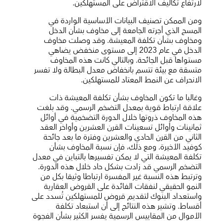
لارتفاع تكاليف الاقتراض على المستهلكين.
ومن الممكن تصنيف البيانات الأساسية الواردة في
المسح الذي أجرته الجامعة إلى مخاوف بشأن الدخل
ومخاوف بشأن تكلفة المعيشة. وقد وصلت مخاوف
الدخل في عام 2023 إلى مستوى منخفض يضاهي
مستواها قبل الجائحة. وبالتالي كانت هذه المخاوف
متسقة مع بيئة تتسم بانخفاض معدل البطالة ولا تفسر
الانحراف عن النمط المعتاد للمستهلكين.
وغالبا ما تكون المخاوف بشأن تكلفة المعيشة ذات
علاقة ارتباط قوية بمعدل التضخم الرسمي. وقد بلغت
هذه المخاوف ذروتها خلال الدورة التضخمية في أوائل
ثمانينات وأوائل تسعينات القرن العشرين وأواخر العقد
الثاني من القرن الحادي والعشرين وفترة ما بعد جائحة
كوفيد الأخيرة. ومع ذلك، فإن نسبة المخاوف بشأن
تكلفة المعيشة التي لا يمكن تفسيرها بالتباين في معدل
التضخم الرسمي قد زادت بشكل حاد خلال هذه الدورة.
وترتبط هذه النسبة غير المفسرة ارتباطا وثيقا بكل من
النمو الحقيقي لنفقات الفائدة على القروض العقارية
واستعداد البنوك لتقديم قروض للمستهلكين تُسدد على
أقساط. وتشير هذه النتائج إلى أن استبعاد تكلفة
الأموال من المقاييس الرسمية يفسر الكثير بشأن الفجوة