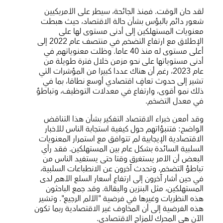
لقد حان الوقت. فمنذ الجائحة، سيطر على الأمريكيين
شعور دائم بالبؤس بشأن حالة الاقتصاد، حيث هبطت
معنويات المستهلكين إلى أدنى مستوى لها على
الإطلاق مع ارتفاع التضخم في منتصف عام 2022 إلى
أعلى مستوى له منذ 40 عاما. وظلت معنوياتهم في
أدنى مستوياتها على نحو مزمن خلال فترة طويلة من
عام 2023، رغم أن هناك عددا كبيرا من المؤشرات التي
تشير إلى حدوث تعافٍ اقتصادي أوسع نطاقا، بما في
ذلك نمو أقوى، وارتفاع في معدلات التوظيف، وتباطؤ
في معدل التضخم.
وقد أمعن خبراء الاقتصاد التفكير بشأن هذا التناقض
الواضح: فتنبؤاتهم حول كيفية استجابة الناس للأخبار
الاقتصادية الإيجابية لم تتوافق مع استمرار المعنويات
السلبية السائدة بشكل عام بين المستهلكين. فقد رأي
البعض أن الأمر يستغرق وقتا حتى يستفيد الناس من
تباطؤ التضخم، وتحدث آخرون عن الانطباعات السلبية،
في حين أشار آخرون إلى ارتفاع أسعار السلع الأهم لدى
المستهلكين، مثل البنزين والبقالة. وقد جمع الباحثون
هذه النظريات وغيرها في فرضية "الألم الرجيع". وتشير
هذه الفرضية إلى أن المخاوف غير الاقتصادية ربما تكون
الآن هي المحرك للمزاج الاقتصادي.