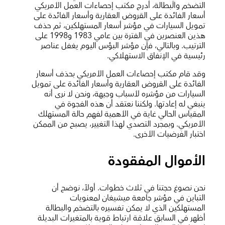
التضخم والبطالة، أدرج مكتب إحصاءات العمل الأمريكي
أسعار الفائدة على القروض العقارية وأسعار الفائدة على
تمويل السيارات في مؤشر أسعار المستهلكين، ثم حذف
هذين العنصرين في الفترة بين عامي 1983 و1998 على
الترتيب. وبالتالي، فإن مؤشر البؤس اليوم يغفل عناصر
رئيسية في الإنفاق الاستهلاكي.
وقد قام مكتب إحصاءات العمل الأمريكي بحذف أسعار
الفائدة على القروض العقارية وأسعار الفائدة على تمويل
السيارات من مؤشره لأسباب وجيهة، ونحن لا نرى أنه
ينبغي له إعادتها. ولكننا نعتقد أن هذه الفجوة في
المقياس الحالي غاية في الأهمية لفهم حالة المستهلك
الأمريكي. وبمجرد التصدي لهذا التغيير، يصبح من الممكن
اختبار الفرضيات الأخرى.
الأموال المفقودة
نحن نصوغ حجتنا في ثلاث خطوات. أولاً، نوضح أن
التباين في مؤشر جامعة ميشيغان لمعنويات
المستهلكين الذي لا يمكن تفسيره بالتضخم والبطالة
أظهر في السابق علاقة ارتباط قوية بالمتغيرات البديلة