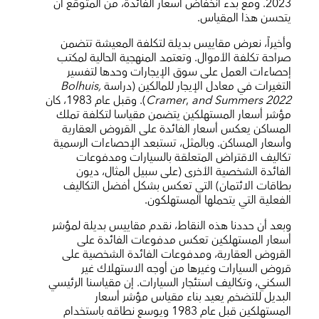
2023. ومع بدء انخفاض أسعار الفائدة، من المتوقع أن
يتحسن هذا المقياس.
وأخيراً، نعرض مقاييس بديلة لتكلفة المعيشة تتضمن
صراحة تكلفة الأموال. وتعتمد المنهجية الحالية لمكتب
إحصاءات العمل على سوق الإيجارات وحدها لتفسير
التغيرات في معادل الإيجار للمالكين (دراسة
Bolhuis,
and Summers 2022
,
Cramer
). وقبل عام 1983، كان
مؤشر أسعار المستهلكين يتضمن مقياسا لتكلفة تملك
المساكن يعكس أسعار الفائدة على القروض العقارية
وأسعار المساكن. وبالمثل، تستبعد الإحصاءات الرسمية
تكاليف الاقتراض المتعلقة بالسيارات ومدفوعات
الفائدة الشخصية الأخرى (على سبيل المثال، ديون
بطاقات الائتمان) التي تعكس بشكل أفضل التكاليف
الفعلية التي يتحملها المستهلكون.
وبعد أن حددنا هذه النقاط، نقدم مقاييس بديلة لمؤشر
أسعار المستهلكين تعكس مدفوعات الفائدة على
القروض العقارية، ومدفوعات الفائدة الشخصية على
قروض السيارات وغيرها من أوجه الاستهلاك غير
السكني، وتكاليف استئجار السيارات. إن مقياسنا الرئيسي
البديل للتضخم يعيد بناء مقياس مؤشر أسعار
المستهلكين قبل عام 1983 ويوسع نطاقه باستخدام