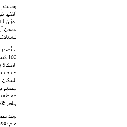
وقالت إل
ألقتها ف
رمزَين ل
نضمن أن 
فسيادتنا 
ستُصدر ب
100 
المبكرة ب
جزيرة تا
السكان ال
ليصبح وا
مقاطعته 
يناهز 85 عاما.
وقد حصل