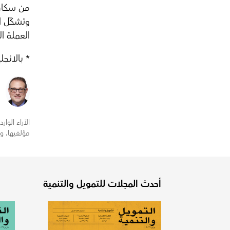
من سكان 
وتشكّل ال
العملة ا
* بالانجلي
الآراء الو
مؤلفيها، و
أحدث المجلات للتمويل والتنمية