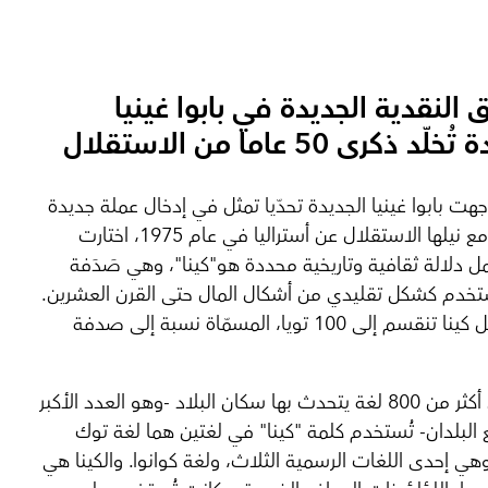
ق النقدية الجديدة في بابوا غينيا
ّد ذكرى 50 عاما من الاستقلال
جهت بابوا غينيا الجديدة تحدّيا تمثل في إدخال عملة جديدة
بالتزامن مع نيلها الاستقلال عن أستراليا في عام 1975، اختارت
ل دلالة ثقافية وتاريخية محددة هو"كينا"، وهي صَدَفة
تخدم كشكل تقليدي من أشكال المال حتى القرن العشرين.
وكانت كل كينا تنقسم إلى 100 تويا، المسمّاة نسبة إلى صدفة
ومن بين أكثر من 800 لغة يتحدث بها سكان البلاد -وهو العدد الأكبر
 البلدان- تُستخدم كلمة "كينا" في لغتين هما لغة توك
هي إحدى اللغات الرسمية الثلاث، ولغة كوانوا. والكينا هي