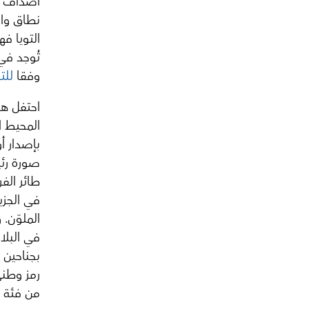
أصداف مح
نطاق واسع
التويا ف
تُوجد ف
وفقا
للتا
المحيط ا
صورة رئي
طائر الف
في الجزير
الملوّن. 
في البلاد
رمز وطني
من فئة 50 تويا تحمل علم البلاد.