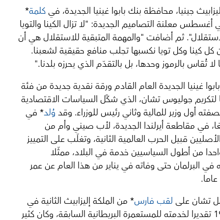
يزابيث جينيا، محافظة بنك بابوا غينيا الجديدة، في
كلمة
*
ي أغسطس معلنة التصاميم الجديدة: "لا تزال الكينا والتويا
لاستقلال". ثم أضافت "والمهمة المتبقية للاستقلال هي أن
كل كينا وكل تويا نكسبها تجلب منافع حقيقية لشعبنا.
لا تُقاس بالرموز وحدها، بل بالتقدّم الذي يحرزه بلدنا."
ابوا غينيا الجديدة العام القادم ورقة نقدية جديدة من فئة
كينا لتكريم جوليوس تشان، الذي شكَّل السياسات الاقتصادية
صفته أول وزير للمالية وثاني رئيس للوزراء. وقد
وُلد
* في
نغا، في مقاطعة أيرلندا الجديدة، لأب صيني وأم من
أصليين قبيل الحرب العالمية الثانية، وتغلّب على التمييز
حدا من أطول السياسيين خدمة في البلاد، ممثّلا
في البرلمان حتى وفاته في يناير من هذا العام عن عمر
 تشان على
لقب فارس
* من الملكة إليزابيث الثانية في
عام 1980 تقديرا لخدمته للمستعمرة البريطانية السابقة، وكان كثير