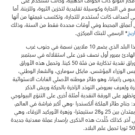
ار اللؤلؤ ذات الحواف الذهبية، وكانت تُستخدم على
 في التجارة وكوسيلة تقليدية لتخزين الثروة، وللزينة. أما
هي أصداف كانت تُستخدم للتجارة، وتكتسب قيمتها من أنها
ي أعماق المحيط وفي أوقات محددة فقط من السنة، وذلك
ريخ
* الرسمي للبنك المركزي.
احتفل هذا البلد الذي يضم 10 ملايين نسمة في جنوب غرب
لهادئ بمرور أول نصف قرن على استقلاله في سبتمبر
بإصدار أوراق نقدية تذكارية من فئة 50 كينا. وتحمل هذه الأوراق
س الوزراء المؤسِّس، مايكل سوماري، والشعار الوطني،
ردوس راغيانا، وهو طائر موطنه الأصلي الغابات الاستوائية
ة ويُعرف بعروض التودّد الزاخرة بالحركة وريش الذكر
وتظهر على الورقة النقدية أمثلة أخرى على التنوّع البيولوجي
: جناح طائر الملكة ألكسندرا -وهي أكبر فراشة في العالم،
بجناحين يمتدان بين 25 و28 سنتيمترا- وزهرة الأوركيد الزرقاء، وهي
 آخر. كذلك خُلِّدت هذه الذكرى بإصدار عملة معدنية جديدة