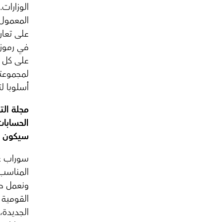
الوزارات.
المعمول 
على تعاري
في رموز 
على كل ه
لمجموعتي
أسلوبا ل
مجلة الت
الحسابات
سيكون ه
سوراب غا
المناسب.
ونعمل حا
الجديدة،