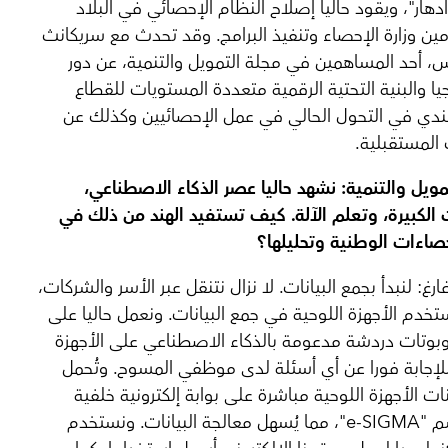
آدهار"، ويقود حاليا إصلاح النظام الإحصائي في البلاد
ين وزارة الإحصاء وتنفيذ البرامج. وقد تحدث مع سريكانث
، أحد المساهمين في مجلة التمويل والتنمية، عن دور
جيا والبنية التحتية الرقمية متعددة المستويات للقطاع
هندي في التحول الحالي في عمل الإحصائيين وكذلك عن
 المستقبلية.
مويل والتنمية:
نشهد حاليا عصر الذكاء الاصطناعي،
 الكبيرة، وتعلم الآلة.
كيف تستفيد الهند من ذلك في
صاءات الوطنية وتحليلها؟
غ: لنبدأ بجمع البيانات. لا نزال نتنقل عبر الأسر والشركات،
ستخدم الأجهزة اللوحية في جمع البيانات. ونعمل حاليا على
بوتات دردشة مدعومة بالذكاء الاصطناعي على الأجهزة
للإجابة فورا عن أي أسئلة لدى موظفي المسوح. وتُحمل
ات الأجهزة اللوحية مباشرة على بوابة إلكترونية خلفية
تحمل اسم "e-SIGMA"، مما يُسهل معالجة البيانات. ونستخدم