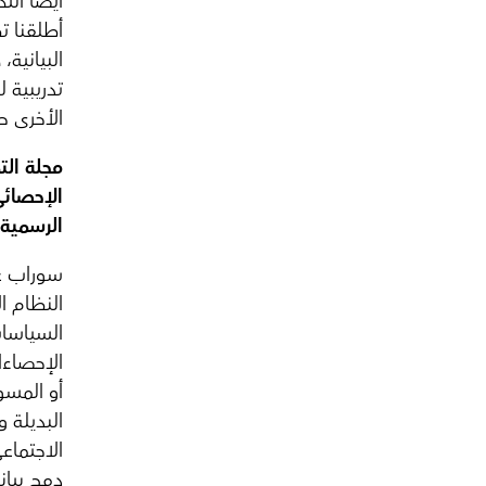
أيضا الت
أطلقنا ت
البيانية،
تدريبية 
الأخرى ح
مجلة الت
الإحصائي
الرسمية.
سوراب غا
النظام ا
السياسات
الإحصاءا
أو المسو
البديلة و
الاجتماع
دمج بيان