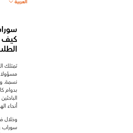
العربية
سوراب
كيف ي
الطلب
تمتلك اله
الباحثين
أنحاء الهند التي
وخلال فت
سوراب غا