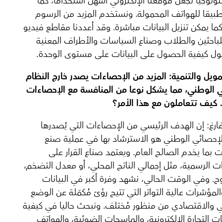
كنولوجيا لجعل موقعنا الإلكتروني أسهل استخداما، كما
طبيقا للهواتف المحمولة. ونستخدم المزيد من الرسوم
 كما يمكن تنزيل البيانات مباشرة. وقد أعددنا مقاطع فيديو
للباحثين والطلاب وصناع السياسات والأطراف المعنية
ول كيفية الحصول على البيانات على مستوى الوحدة.
مويل والتنمية:
المزيد من الإحصاءات يصدر خارج النظام
 الوطني، مما يشكل نوعا من المنافسة مع الإحصاءات
كيف تتعاملون مع هذا الأمر؟
رغ: إن الهدف الرئيسي من الإحصاءات التي يُصدرها
لإحصائي الوطني هو الاسترشاد بها في عملية صنع
 بما يخدم الصالح العام. ويعتمد صناع القرار على
ت الرسمية، مثل إجمالي الناتج المحلي، أو معدل التضخم،
ح. وفي الوقت الحالي، نشهد وفرة أكبر في البيانات
المؤشرات عالية التواتر التي تتيح رؤىً مُكمّلة عن الوضع
ي والاقتصادي من منظور مُختلف. ونبحث حاليا في كيفية
ات التجارة الإلكترونية، والماسحات الضوئية، والهواتف