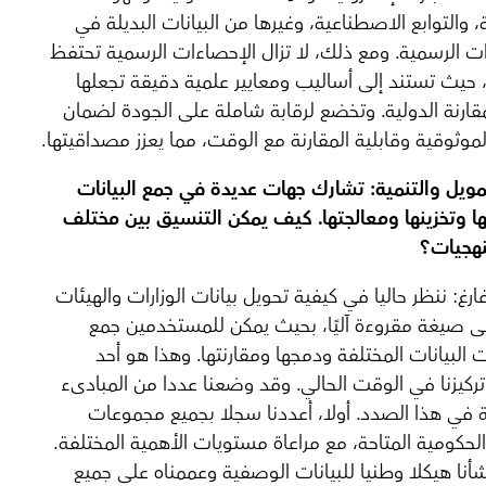
 والتوابع الاصطناعية، وغيرها من البيانات البديلة في
ت الرسمية. ومع ذلك، لا تزال الإحصاءات الرسمية تحتفظ
، حيث تستند إلى أساليب ومعايير علمية دقيقة تجعلها
مقارنة الدولية. وتخضع لرقابة شاملة على الجودة لضمان
لموثوقية وقابلية المقارنة مع الوقت، مما يعزز مصداقيتها.
مويل والتنمية:
تشارك جهات عديدة في جمع البيانات
 وتخزينها ومعالجتها.
كيف يمكن التنسيق بين مختلف
نهجيات؟
رغ: ننظر حاليا في كيفية تحويل بيانات الوزارات والهيئات
لى صيغة مقروءة آليًا، بحيث يمكن للمستخدمين جمع
البيانات المختلفة ودمجها ومقارنتها. وهذا هو أحد
ركيزنا في الوقت الحالي. وقد وضعنا عددا من المبادىء
ة في هذا الصدد. أولا، أعددنا سجلا بجميع مجموعات
 الحكومية المتاحة، مع مراعاة مستويات الأهمية المختلفة.
نشأنا هيكلا وطنيا للبيانات الوصفية وعممناه على جميع