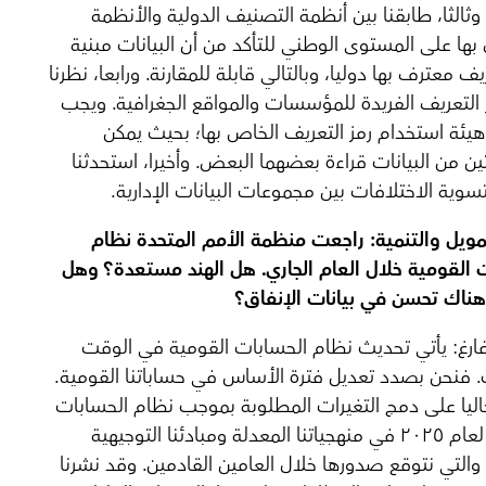
 وثالثا، طابقنا بين أنظمة التصنيف الدولية والأنظمة
بها على المستوى الوطني للتأكد من أن البيانات مبنية
ف معترف بها دوليا، وبالتالي قابلة للمقارنة. ورابعا، نظرنا
التعريف الفريدة للمؤسسات والمواقع الجغرافية. ويجب
يئة استخدام رمز التعريف الخاص بها؛ بحيث يمكن
ن من البيانات قراءة بعضهما البعض. وأخيرا، استحدثنا
تسوية الاختلافات بين مجموعات البيانات الإدارية.
مويل والتنمية:
راجعت منظمة الأمم المتحدة نظام
 القومية خلال العام الجاري. هل الهند مستعدة؟ وهل
ناك تحسن في بيانات الإنفاق؟
رغ: يأتي تحديث نظام الحسابات القومية في الوقت
 فنحن بصدد تعديل فترة الأساس في حساباتنا القومية.
ليا على دمج التغيرات المطلوبة بموجب نظام الحسابات
القومية لعام ٢٠٢٥ في منهجياتنا المعدلة ومبادئنا التوجيهية
 والتي نتوقع صدورها خلال العامين القادمين. وقد نشرنا