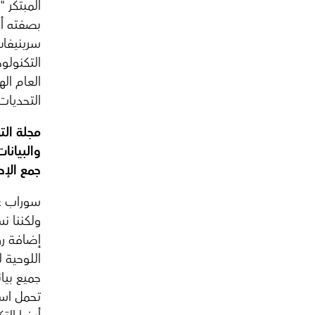
المبتكر "
بصفته أم
سرينيفاس
التكنولو
العام ال
التحديات
مجلة الت
والبيانات
جمع الإح
سوراب غار
ولكننا ن
إضافة رو
اللوحية 
جميع بيان