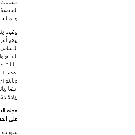
حسابات س
الماضية.
والمياه، 
وفيما يت
وهو أمر 
الأساس، 
السلع وا
بيانات ع
تفصيلا ع
وبالتواز
أيضا بيا
زيادة دق
مجلة الت
على المو
سوراب غا