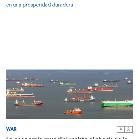
en una prosperidad duradera
WAR
A
文