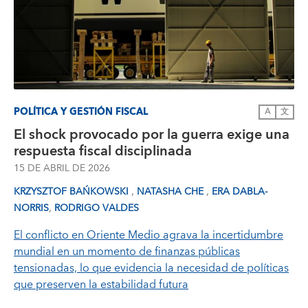
POLÍTICA Y GESTIÓN FISCAL
A
文
El shock provocado por la guerra exige una
respuesta fiscal disciplinada
15 DE ABRIL DE 2026
,
,
KRZYSZTOF BAŃKOWSKI
NATASHA CHE
ERA DABLA-
,
NORRIS
RODRIGO VALDES
El conflicto en Oriente Medio agrava la incertidumbre
mundial en un momento de finanzas públicas
tensionadas, lo que evidencia la necesidad de políticas
que preserven la estabilidad futura