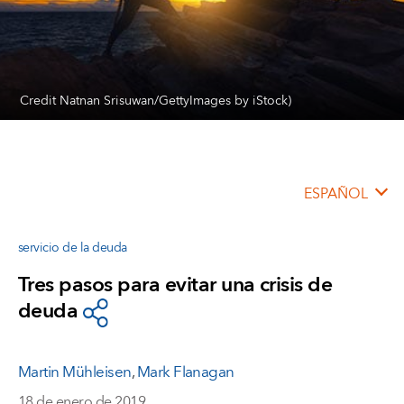
Credit Natnan Srisuwan/GettyImages by iStock)
ESPAÑOL
servicio de la deuda
Tres pasos para evitar una crisis de
deuda
Martin Mühleisen
,
Mark Flanagan
18 de enero de 2019