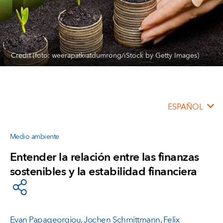
Credit (foto: weerapatkiatdumrong/iStock by Getty Images)
ESPAÑOL
Medio ambiente
Entender la relación entre las finanzas
sostenibles y la estabilidad financiera
Evan Papageorgiou
,
Jochen Schmittmann
,
Felix