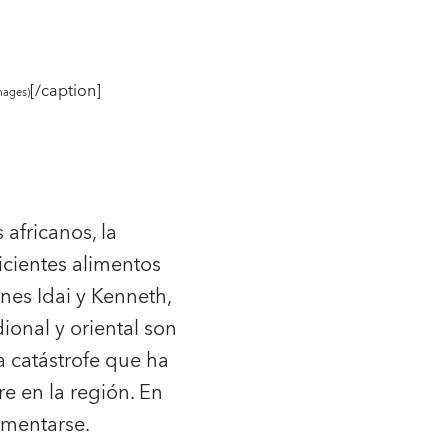
[/caption]
Images)
africanos, la
ficientes alimentos
ones Idai y Kenneth,
dional y oriental son
 catástrofe que ha
e en la región. En
imentarse.