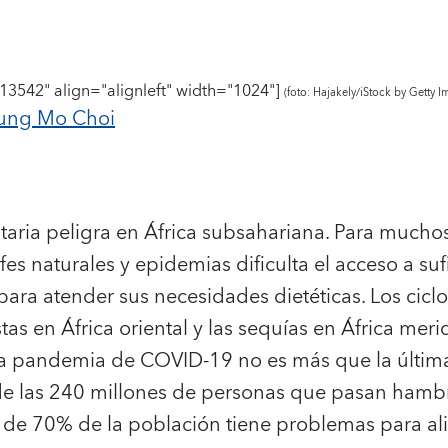
13542" align="alignleft" width="1024"]
(foto: Hajakely/iStock by Getty 
ung Mo Choi
aria peligra en África subsahariana. Para muchos 
fes naturales y epidemias dificulta el acceso a su
 para atender sus necesidades dietéticas.
Los cicl
as en África oriental y las sequías en África meri
a pandemia de COVID-19 no es más que la última
 de las 240 millones de personas que pasan hambr
 de 70% de la población tiene problemas para al