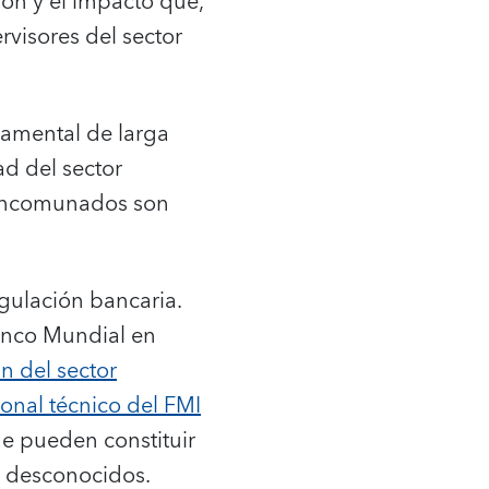
ón y el impacto que,
rvisores del sector
damental de larga
ad del sector
 mancomunados son
gulación bancaria.
anco Mundial en
n del sector
sonal técnico del FMI
e pueden constituir
os desconocidos.