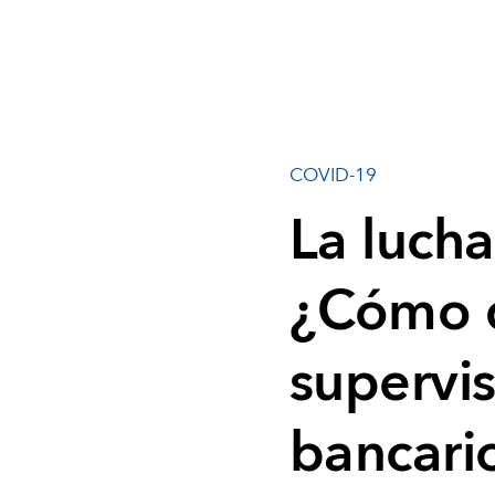
COVID-19
La luch
¿Cómo d
supervis
bancari