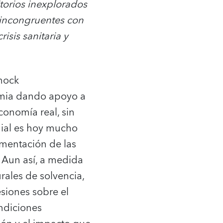
itorios inexplorados
 incongruentes con
isis sanitaria y
shock
emia dando apoyo a
conomía real, sin
dial es hoy mucho
ementación de las
. Aun así, a medida
ales de solvencia,
siones sobre el
ondiciones