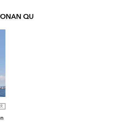
ONAN QU
文
en