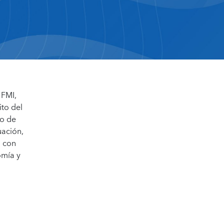
 FMI,
ito del
to de
uación,
I con
omía y