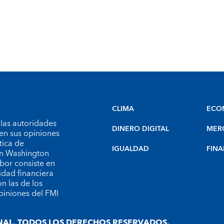
CLIMA
ECO
 las autoridades
DINERO DIGITAL
MER
en sus opiniones
tica de
IGUALDAD
FINA
 en Washington
bor consiste en
idad financiera
n las de los
piniones del FMI
AL. TODOS LOS DERECHOS RESERVADOS.