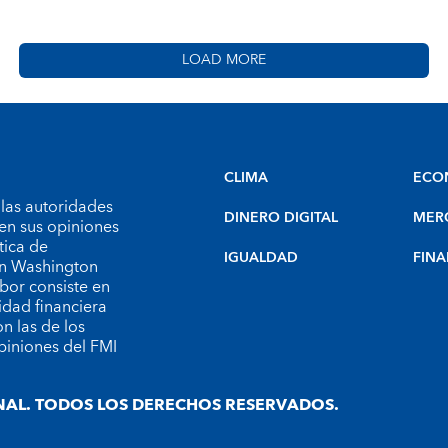
LOAD MORE
CLIMA
ECO
 las autoridades
DINERO DIGITAL
MER
en sus opiniones
tica de
IGUALDAD
FINA
 en Washington
bor consiste en
idad financiera
n las de los
piniones del FMI
AL. TODOS LOS DERECHOS RESERVADOS.