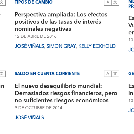
ME
TIPOS DE CAMBIO
文
A
文
PR
e
Perspectiva ampliada: Los efectos
Es
positivos de las tasas de interés
Vu
nominales negativas
en
12 DE ABRIL DE 2016
10
JOSÉ VIÑALS
,
SIMON GRAY
,
KELLY ECKHOLD
JO
SALDO EN CUENTA CORRIENTE
GE
文
A
文
un
El nuevo desequilibrio mundial:
Es
Demasiados riesgos financieros, pero
in
no suficientes riesgos económicos
10
9 DE OCTUBRE DE 2014
JO
JOSÉ VIÑALS