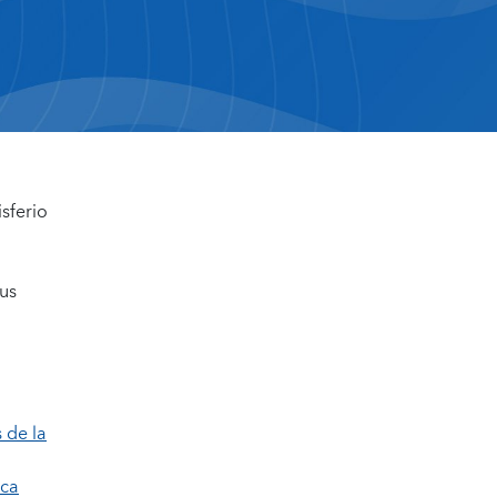
sferio
us
 de la
ica