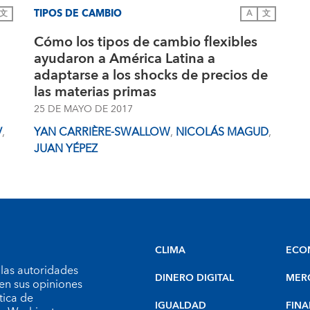
TIPOS DE CAMBIO
文
A
文
Cómo los tipos de cambio flexibles
ayudaron a América Latina a
adaptarse a los shocks de precios de
las materias primas
25 DE MAYO DE 2017
V
,
YAN CARRIÈRE-SWALLOW
,
NICOLÁS MAGUD
,
JUAN YÉPEZ
CLIMA
ECO
 las autoridades
DINERO DIGITAL
MER
en sus opiniones
tica de
IGUALDAD
FINA