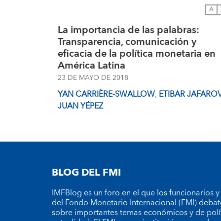
A
La importancia de las palabras:
Transparencia, comunicación y
eficacia de la política monetaria en
América Latina
23 DE MAYO DE 2018
YAN CARRIÈRE-SWALLOW
,
ETIBAR JAFARO
JUAN YÉPEZ
BLOG DEL FMI
IMFBlog es un foro en el que los funcionarios y
del Fondo Monetario Internacional (FMI) debat
sobre importantes temas económicos y de polí