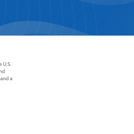
e U.S.
and
 and a