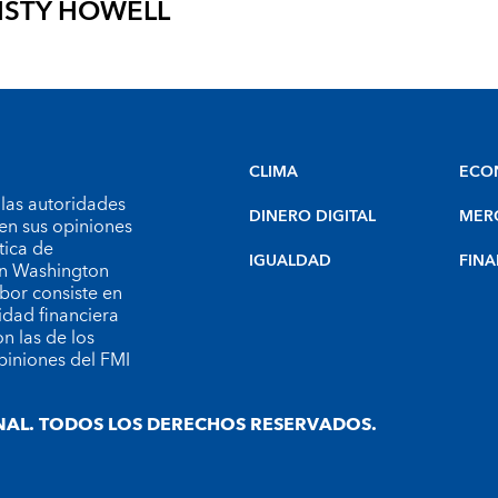
ISTY HOWELL
CLIMA
ECO
 las autoridades
DINERO DIGITAL
MER
en sus opiniones
tica de
IGUALDAD
FINA
 en Washington
bor consiste en
idad financiera
n las de los
piniones del FMI
AL. TODOS LOS DERECHOS RESERVADOS.