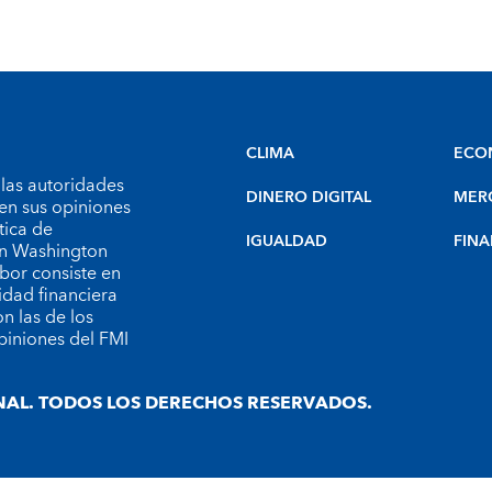
CLIMA
ECO
 las autoridades
DINERO DIGITAL
MER
en sus opiniones
tica de
IGUALDAD
FINA
 en Washington
bor consiste en
idad financiera
n las de los
piniones del FMI
AL. TODOS LOS DERECHOS RESERVADOS.