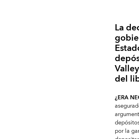
La dec
gobie
Estad
depós
Valle
del l
¿ERA NE
asegurado
argumento
depósito
por la ga