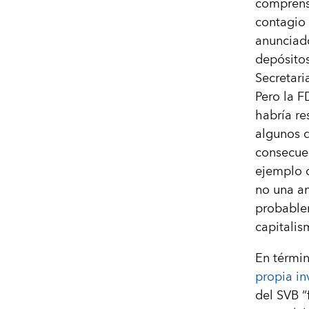
comprens
contagio 
anunciado
depósitos
Secretari
Pero la F
habría re
algunos d
consecuen
ejemplo d
no una an
probablem
capitalis
En términ
propia in
del SVB “