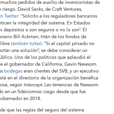
 muchos pedidos de auxilio de inversionistas de
e riesgo. David Sacks, de Craft Ventures,
en Twitter:
“Solicito a los reguladores bancarios
ticen la integridad del sistema. En Estados
s depósitos o son seguros o no lo son”. El
onario Bill Ackman, titán de los fondos de
libre
también tuiteó:
“Si el capital privado no
rtar una solución”, se debe considerar un
úblico. Uno de los políticos que aplaudió el
ue el gobernador de California, Gavin Newsom.
us
bodegas
eran clientes del SVB, y un ejecutivo
stá en el directorio de la organización benéfica
posa, según
Intercept
. Las tenencias de Newsom
o en un fideicomiso ciego desde que fue
gobernador en 2018.
de que las reglas del seguro del sistema