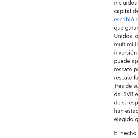
incluidos
capital d
escribió 
que garan
Unidos lo
multimill
inversión 
puede apo
rescate p
rescate f
Tres de s
del SVB e
de su es
han estad
elegido 
El hecho 