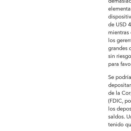
demasiada
elemental
dispositi
de USD 45
mientras 
los geren
grandes d
sin riesg
para favo
Se podría
depositan
de la Co
(FDIC, po
los depos
saldos. U
tenido qu