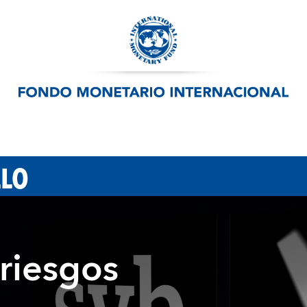
LLO
 riesgos