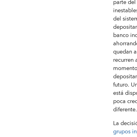
parte del 
inestable
del sistem
depositan
banco inc
ahorrando
quedan a
recurren 
momento d
depositan
futuro. U
está disp
poca cred
diferente.
La decis
grupos in