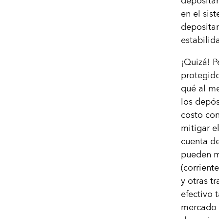
deposita
en el sis
deposita
estabilid
¡Quizá! P
protegido
qué al me
los depó
costo con
mitigar e
cuenta de
pueden ma
(corrient
y otras t
efectivo 
mercado m