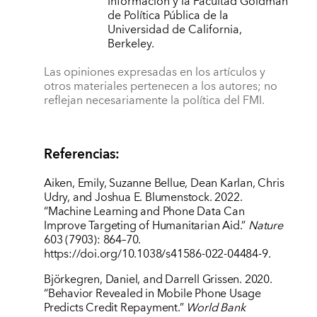
Información y la Facultad Goldman
de Política Pública de la
Universidad de California,
Berkeley.
Las opiniones expresadas en los artículos y
otros materiales pertenecen a los autores; no
reflejan necesariamente la política del FMI.
Referencias:
Aiken, Emily, Suzanne Bellue, Dean Karlan, Chris
Udry, and Joshua E. Blumenstock. 2022.
“Machine Learning and Phone Data Can
Improve Targeting of Humanitarian Aid.”
Nature
603 (7903): 864–70.
https://doi.org/10.1038/s41586-022-04484-9
.
Björkegren, Daniel, and Darrell Grissen.
2020.
“Behavior Revealed in Mobile Phone Usage
Predicts Credit Repayment.”
World Bank