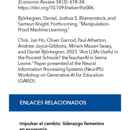
Economic Review
34 (3): 618–34.
https://doi.org/10.1093/wber/lhz006
.
Björkegren, Daniel, Joshua E. Blumenstock, and
Samsun Knight. Forthcoming. “
Manipulation-
Proof Machine Learning
.”
Choi, Jun Ho, Oliver Garrod, Paul Atherton,
Andrew Joyce-Gibbons, Miriam Mason-Sesay,
and Daniel Björkegren. 2023. “
Are LLMs Useful in
the Poorest Schools? theTeacherAI in Sierra
Leone
.” Paper presented at the Neural
Information Processing Systems (NeurIPS)
Workshop on Generative AI for Education
(GAIED).
ENLACES RELACIONADOS
Impulsar el cambio: liderazgo femenino
en economía