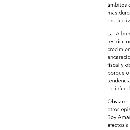
ámbitos c
más duro
productiv
La IA bri
restricci
crecimien
encarecid
fiscal y 
porque of
tendencia
de infund
Obviament
otros epi
Roy Amara
efectos a