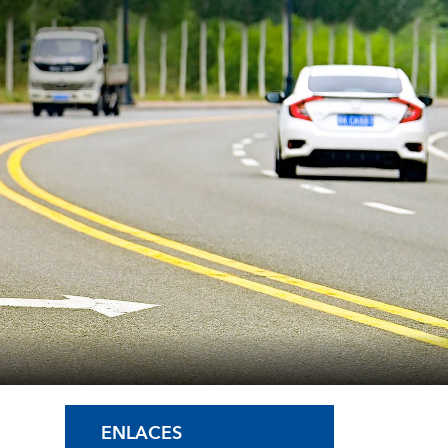
l
ENLACES