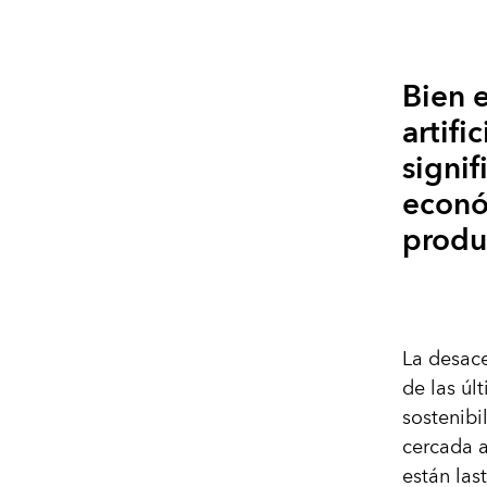
Bien e
artifi
signif
económ
produ
La desace
de las úl
sostenib
cercada 
están las