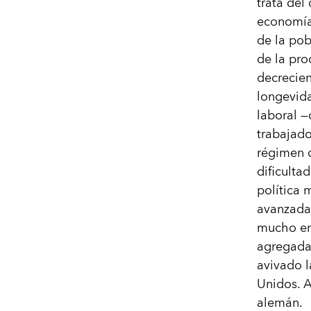
trata del
economía
de la po
de la pro
decrecien
longevida
laboral —
trabajado
régimen d
dificulta
política
avanzadas
mucho em
agregada,
avivado l
Unidos. A
alemán.