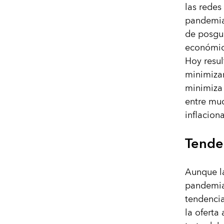
las redes
pandemia
de posgue
económico
Hoy resul
minimizar
minimiza 
entre muc
inflacion
Tende
Aunque la
pandemia,
tendencia
la oferta