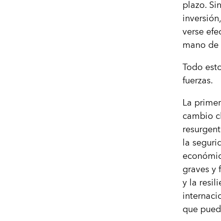
plazo. Si
inversión
verse efe
mano de o
Todo esto
fuerzas.
La primer
cambio cl
resurgent
la seguri
económica
graves y 
y la resil
internaci
que puede