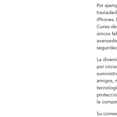
Por ejemp
trasladad
iPhones. 
Corea del
únicos fa
avanzados
seguridad
La divers
por inici
suministr
amigos, n
tecnologí
proteccio
la compet
Su conse