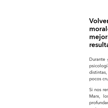
Volver
moral
mejor
result
Durante g
psicologí
distinta
pocos cru
Si nos r
Marx, lo
profunda