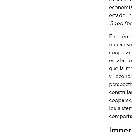
economí
estadoun
Good Peop
En térm
mecanism
cooperaci
escala, l
que la mo
y econó
perspec
construí
cooperaci
los sist
comporta
Imper