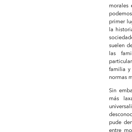
morales 
podemos 
primer lu
la histor
sociedad
suelen d
las fam
particula
familia y
normas mo
Sin emba
más laxa
universa
desconoc
pude dem
entre mor