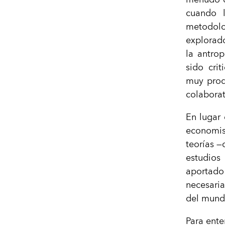
cuando l
metodol
explorado
la antro
sido crit
muy prod
colaborat
En lugar 
economis
teorías —
estudios
aportado
necesari
del mundo
Para ent