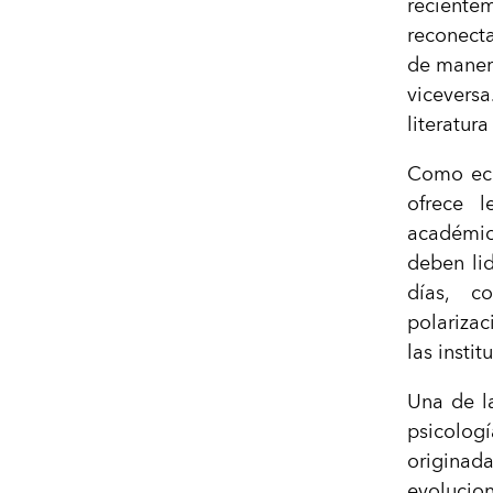
recient
reconecta
de maner
vicevers
literatur
Como eco
ofrece l
académic
deben lid
días, c
polarizac
las instit
Una de la
psicolog
originad
evolucio