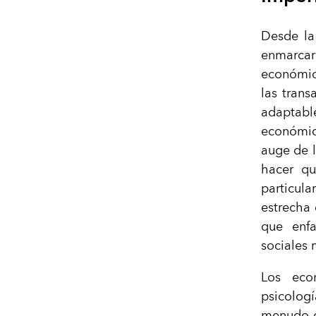
Desde la
enmarca
económic
las trans
adaptab
económic
auge de 
hacer qu
particula
estrecha 
que enfa
sociales 
Los eco
psicolog
menudo d