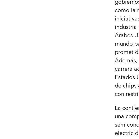
gobiernos 
como la n
iniciativ
industria
Árabes Un
mundo par
prometid
Además, e
carrera a
Estados U
de chips
con restr
La contie
una compe
semicondu
electrici