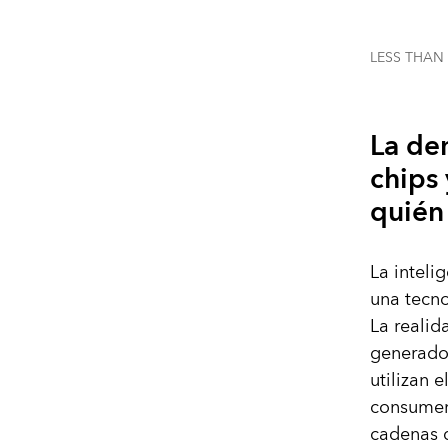
LESS THAN
La de
chips
quién 
La intelig
una tecno
La realid
generado
utilizan 
consumen
cadenas d