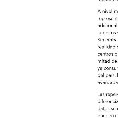
A nivel m
represen
adicional
la de los
Sin embar
realidad 
centros d
mitad de 
ya consum
del país,
avanzada
Las reper
diferenci
datos se 
pueden co