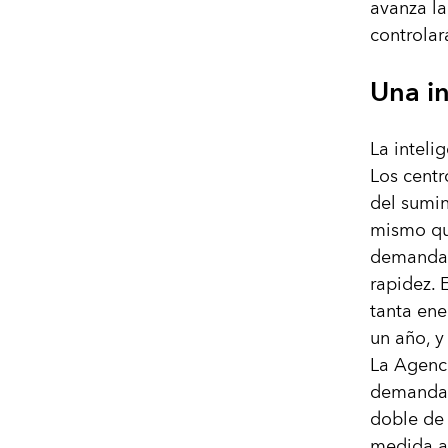
avanza la
controlar
Una i
La intelig
Los centr
del sumin
mismo que
demanda p
rapidez.
tanta ene
un año, y
La Agenci
demanda 
doble de 
medida a