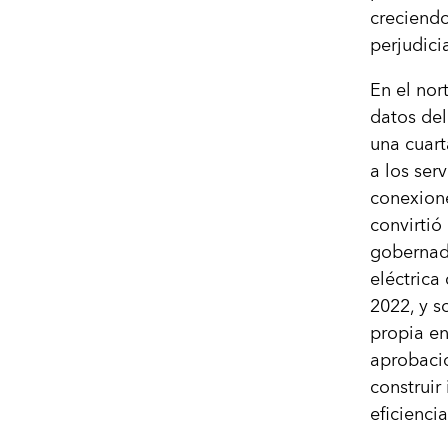
creciend
perjudici
En el nor
datos de
una cuart
a los ser
conexione
convirtió
gobernado
eléctrica
2022, y s
propia en
aprobaci
construir
eficiencia