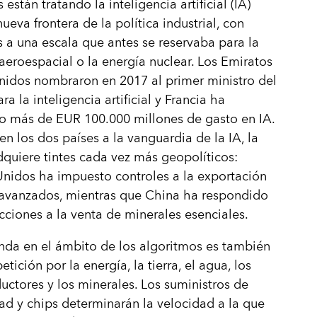
están tratando la inteligencia artificial (IA)
ueva frontera de la política industrial, con
as a una escala que antes se reservaba para la
 aeroespacial o la energía nuclear. Los Emiratos
idos nombraron en 2017 al primer ministro del
a la inteligencia artificial y Francia ha
o más de EUR 100.000 millones de gasto en IA.
n los dos países a la vanguardia de la IA, la
dquiere tintes cada vez más geopolíticos:
nidos ha impuesto controles a la exportación
 avanzados, mientras que China ha respondido
icciones a la venta de minerales esenciales.
nda en el ámbito de los algoritmos es también
tición por la energía, la tierra, el agua, los
ctores y los minerales. Los suministros de
dad y chips determinarán la velocidad a la que