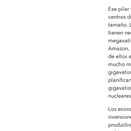
Ese pilar
centros d
tamaño. L
tienen ne
megavatio
Amazon, M
de ellos 
mucho ma
gigavatio
planifica
gigavatio
nucleares
Los econ
inversion
productiv