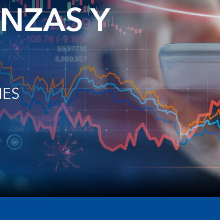
NZAS Y
NES