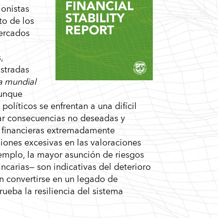
ionistas
to de los
mercados
,
istradas
ra mundial
aunque
líticos se enfrentan a una difícil
tar consecuencias no deseadas y
s financieras extremadamente
iones excesivas en las valoraciones
ejemplo, la mayor asunción de riesgos
ancarias— son indicativas del deterioro
an convertirse en un legado de
rueba la resiliencia del sistema