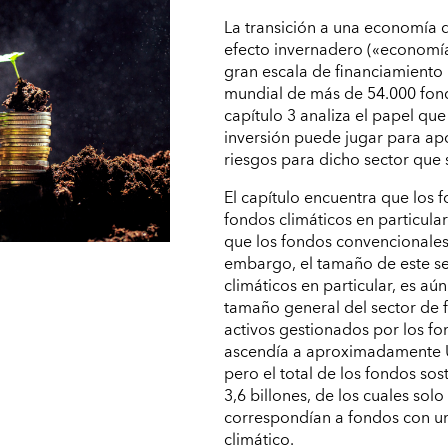
La transición a una economía 
efecto invernadero («economía
gran escala de financiamiento 
mundial de más de 54.000 fondo
capítulo 3 analiza el papel que
inversión puede jugar para apo
riesgos para dicho sector que s
El capítulo encuentra que los f
fondos climáticos en particul
que los fondos convencionales 
embargo, el tamaño de este se
climáticos en particular, es a
tamaño general del sector de f
activos gestionados por los fo
ascendía a aproximadamente US
pero el total de los fondos so
3,6 billones, de los cuales so
correspondían a fondos con u
climático.