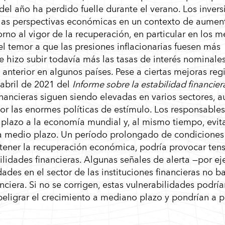
el año ha perdido fuelle durante el verano. Los invers
las perspectivas económicas en un contexto de aumen
rno al vigor de la recuperación, en particular en los 
el temor a que las presiones inflacionarias fuesen más
te hizo subir todavía más las tasas de interés nominales
anterior en algunos países. Pese a ciertas mejoras reg
 abril de 2021 del
Informe sobre la estabilidad financie
inancieras siguen siendo elevadas en varios sectores, 
las enormes políticas de estímulo. Los responsables po
o plazo a la economía mundial y, al mismo tiempo, evi
ra a medio plazo. Un período prolongado de condicione
tener la recuperación económica, podría provocar tens
bilidades financieras. Algunas señales de alerta —por 
dades en el sector de las instituciones financieras no b
anciera. Si no se corrigen, estas vulnerabilidades podrí
 peligrar el crecimiento a mediano plazo y pondrían a p