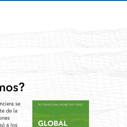
amos?
nciera se
te de la
ones
só a los