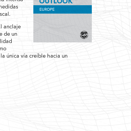
 medidas
scal.
El anclaje
ue de un
lidad
smo
la única vía creíble hacia un