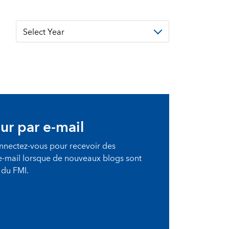
Select Year
ur par e-mail
onnectez-vous pour recevoir des
 e-mail lorsque de nouveaux blogs sont
e du FMI.