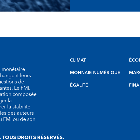
CLIMAT
ÉCO
s monétaire
MONNAIE NUMÉRIQUE
MARC
échangent leurs
uestions de
ÉGALITÉ
FINA
antes. Le FMI,
isation composée
er la
r la stabilité
les des auteurs
du FMI ou de son
 TOUS DROITS RÉSERVÉS.