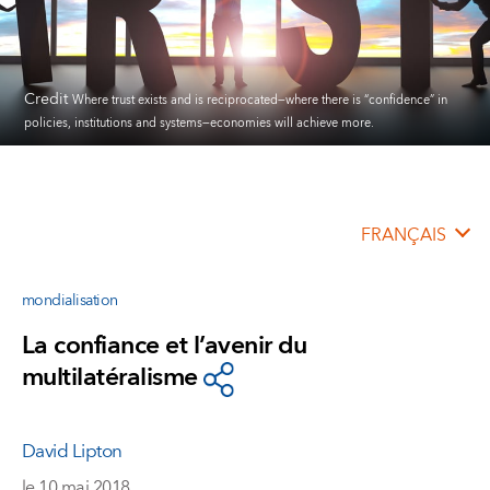
Credit
Where trust exists and is reciprocated—where there is “confidence” in
policies, institutions and systems—economies will achieve more.
FRANÇAIS
mondialisation
La confiance et l’avenir du
multilatéralisme
David Lipton
le 10 mai 2018