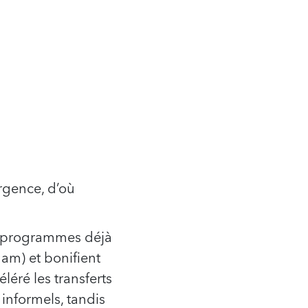
urgence, d’où
s programmes déjà
nam) et bonifient
léré les transferts
informels, tandis