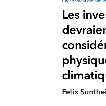
Changement climatiqu
Les inve
devraie
considér
physiqu
climati
Felix Sunth