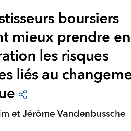
e
stisseurs boursiers
nt mieux prendre en
ation les risques
es liés au changem
que
eim et Jérôme Vandenbussche