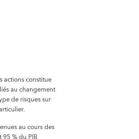
s actions constitue
 liés au changement
type de risques sur
rticulier.
venues au cours des
t 95 % du PIB