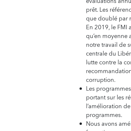
évaluations ann
prêt. Les référe
que doublé par r
En 2019, le FMI 
qu’en moyenne a
notre travail de 
centrale du Libér
lutte contre la 
recommandations 
corruption.
Les programmes d
portant sur les r
l’amélioration d
programmes.
Nous avons améli