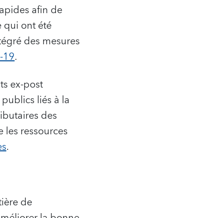
apides afin de
 qui ont été
intégré des mesures
D-19
.
ts ex-post
publics liés à la
ributaires des
e les ressources
es
.
tière de
améliorer la bonne